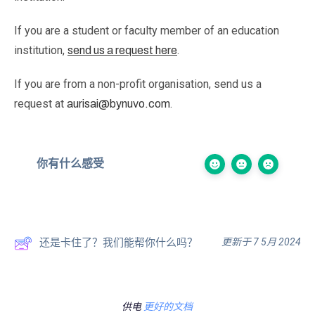
If you are a student or faculty member of an education
institution,
.
send us a request here
If you are from a non-profit organisation, send us a
request at
.
aurisai@bynuvo.com
你有什么感受
更新于 7 5月 2024
还是卡住了？我们能帮你什么吗？
供电
更好的文档