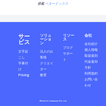
搭載
ベタードックス
サー
ソリュ
リソー
会社
ーショ
ス
ビス
ン
会社紹介
ブログ
個人情報
文字起
法人のお
サポー
取扱規則
こし
客様
ト
代金返却
字幕付
クリエイ
方針
け
ター
利用規約
Pricing
教育
お問い合
わせ
©2021 AI Communis Pte. Ltd.