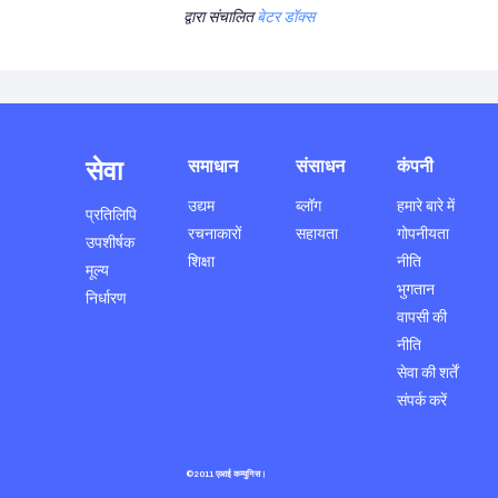
द्वारा संचालित
बेटर डॉक्स
सेवा
समाधान
संसाधन
कंपनी
उद्यम
ब्लॉग
हमारे बारे में
प्रतिलिपि
रचनाकारों
सहायता
गोपनीयता
उपशीर्षक
शिक्षा
नीति
मूल्य
भुगतान
निर्धारण
वापसी की
नीति
सेवा की शर्तें
संपर्क करें
©2011 एआई कम्युनिस।