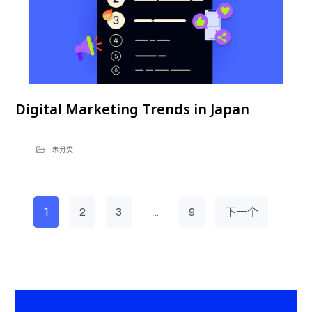
Digital Marketing Trends in Japan
未分类
1
…
2
3
9
下一个