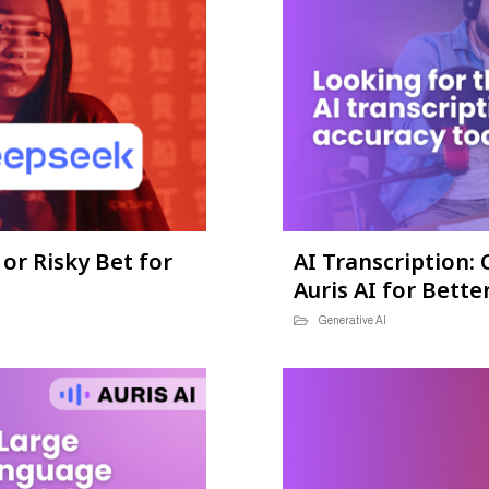
r Risky Bet for
AI Transcription
Auris AI for Bette
Generative AI