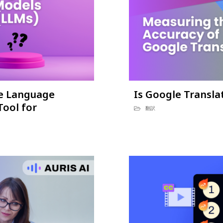
ge Language
Is Google Transla
Tool for
翻訳