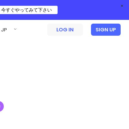
×
今すぐやってみて下さい
LOG IN
SIGN UP
JP
作