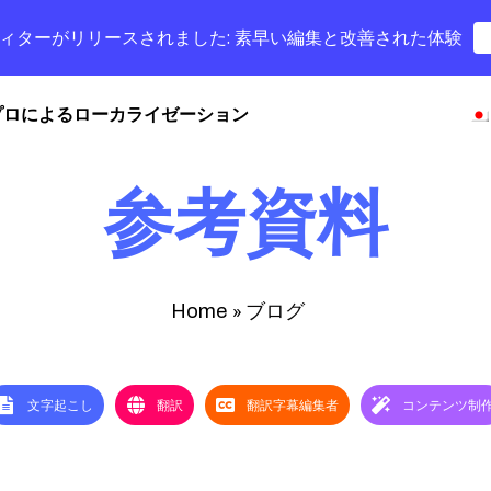
字幕エディターがリリースされました: 素早い編集と改善された体験
プロによるローカライゼーション
参考資料
»
ブログ
Home
文字起こし
翻訳
翻訳字幕編集者
コンテンツ制