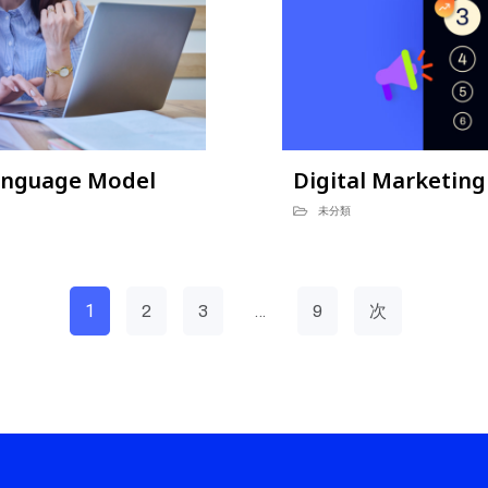
anguage Model
Digital Marketing
未分類
1
…
2
3
9
次