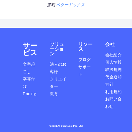
搭載
ベタードックス
サー
ソリュ
リソー
会社
ーショ
ス
ビス
ン
会社紹介
ブログ
個人情報
文字起
法人のお
サポー
取扱規則
こし
客様
ト
代金返却
字幕付
クリエイ
方針
け
ター
利用規約
Pricing
教育
お問い合
わせ
©2021 AI Communis Pte. Ltd.