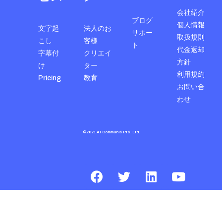
会社紹介
ブログ
個人情報
文字起
法人のお
サポー
取扱規則
こし
客様
ト
代金返却
字幕付
クリエイ
方針
け
ター
利用規約
Pricing
教育
お問い合
わせ
©2021 AI Communis Pte. Ltd.