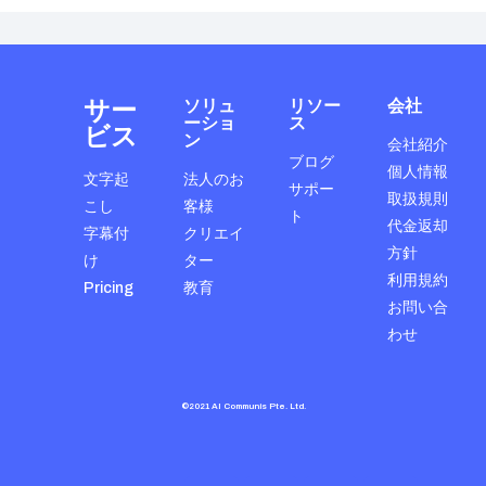
サー
ソリュ
リソー
会社
ーショ
ス
ビス
ン
会社紹介
ブログ
個人情報
文字起
法人のお
サポー
取扱規則
こし
客様
ト
代金返却
字幕付
クリエイ
方針
け
ター
利用規約
Pricing
教育
お問い合
わせ
©2021 AI Communis Pte. Ltd.