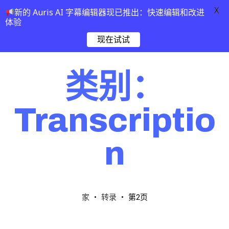
X
新的 Auris AI 字幕编辑器现已推出：快速编辑和改进
体验
现在试试
类别：
Transcriptio
n
・
・
第2页
家
转录