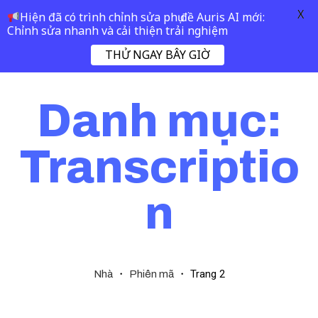
X
Hiện đã có trình chỉnh sửa phụ đề Auris AI mới:
Chỉnh sửa nhanh và cải thiện trải nghiệm
THỬ NGAY BÂY GIỜ
Danh mục:
Transcriptio
n
・
・
Trang 2
Nhà
Phiên mã