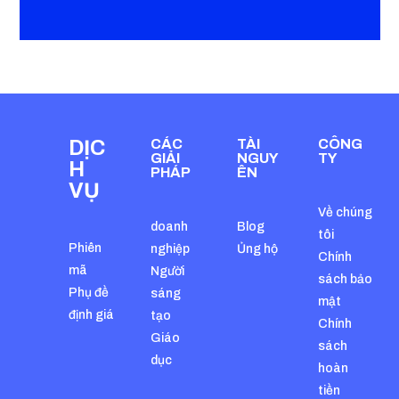
DỊC
CÁC
TÀI
CÔNG
GIẢI
NGUY
TY
H
PHÁP
ÊN
VỤ
Về chúng
doanh
Blog
tôi
Phiên
nghiệp
Ủng hộ
Chính
mã
Người
sách bảo
Phụ đề
sáng
mật
định giá
tạo
Chính
Giáo
sách
dục
hoàn
tiền