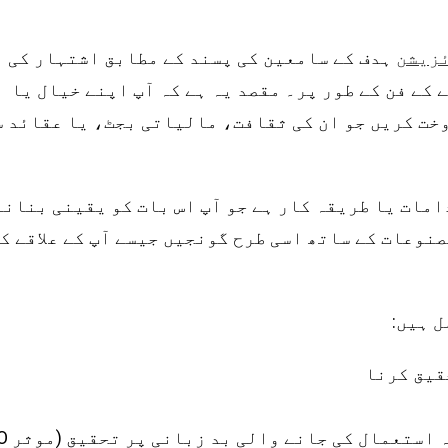
ہدف کے سامعین کی پسند کے مطابق اشتہار کی
ئزیشن
کے فن کے طور پر۔ مقصد یہ ہے کہ آپ اپنے خیال یا
خت کریں جو ان کی ثقافت، مالیاتی بجٹ، یا عقائد س
مات یا طریقہ کار ہے جو آپ اس بات کو یقینی بنانے
نوعات کے ساتھ اسی طرح گونجیں جیسے آپ کے علاقے ک
 ہیں:
قیق کرنا
مارکیٹ کے رجحانات اور