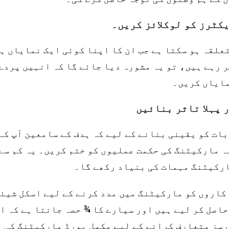
علقہ ہو سکتا ہے جب ان کا اپنا کوئی ایک نمایاں ہ
 رہے ہیں، تو یہ مشورہ دیا جائے گا کہ انہیں پردے
مایاں کریں۔
بات کو یقینی بنانے کے لیے کہ ہدف کے سامعین آپ کے
 مارکیٹنگ کی حکمت عملیوں کو ختم کریں۔ یہ کم سے
ارکیٹنگ مہمات کی بنیاد رکھے گا۔
 کاروں کو مارکیٹنگ میں مدد کرنے کے لیے اسکل شیئر
حاصل کر لیے ہیں اور سیارے کا ¾ حصہ جانتا ہے کہ ا
رسز متعارف کرانے کے لیے مکمل بورڈ مارکیٹنگ کی