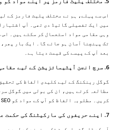
5. مختلف پلیٹ فارمز پر اپنے مواد کو وسعت دیں۔
اس سے پہلے، ہم نے مختلف پلیٹ فارمز کے ل
میں ایک تفصیلی گائیڈ دی تھی۔ آپ اشتہارات
وہی مقامی مواد استعمال کر سکتے ہیں۔ اس س
تک پہنچنا آسان ہو جائے گا۔ ایک بار پھر، 
بعد آپ کے پیسے کی قیمت دیتا ہے۔
6. سرچ انجن آپٹیمائزیشن کے لیے مقامی مطلوبہ الفاظ استعمال کریں۔
گوگل رینکنگ کے لیے کلیدی الفاظ کی تحقیق 
مطالعہ کرتے ہیں، ان کی بولی میں گوگل سر
کریں۔ مطلوبہ الفاظ کو آپ کے مواد کو SEO دوستانہ بنانے کے لیے استعمال کیا جا سکتا ہے۔
7. اپنے حریفوں کی مارکیٹنگ کی حکمت عملیوں کو جانیں۔
آپ کے ٹارگٹ مارکیٹ تک پہنچنے کے لیے دوسر