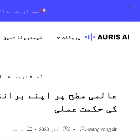
ایک
نیا اوریس اے آئ
س
پروڈکٹ
قیمتوں کا تعین
»
»
ا
گھر
ترجمہ
عالمی سطح پر اپنے برانڈ
کی حکمت عملی
Hwang Yong xin
3 مئی 2023
ترجمہ