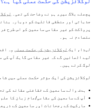
لوکلائزیشن کی حکمت عملی کیا ہے؟
پچھلے بلاگ میں، ہم نے وضاحت کی تھی۔
لوکلا
جذباتی اور منطقی قائلیت کو دوبارہ بنانے 
پروڈکٹ کو غیر مقامی سامعین کو اس طرح فرو
متصادم نہ ہو۔
لہذا، ایک
وہ اقدا
لوکلائزیشن کی حکمت عملی
لیے اٹھائیں گے کہ غیر مقامی گاہک آپ کی مص
لوگ کرتے ہیں۔
لوکلائزیشن کی ایک مؤثر حکمت عملی میں شامل
ہدف والے سامعین کے ثقافتی عقائد کی تح
آپ کے سامعین کی مقامی/عام زبان کا علم