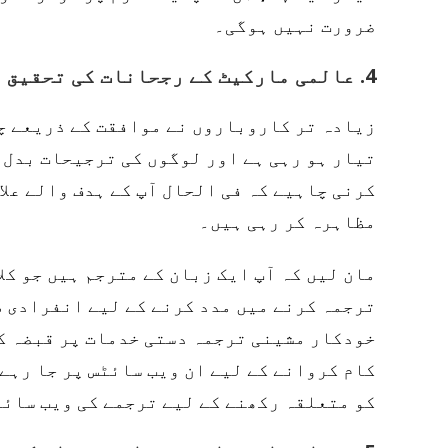
ضرورت نہیں ہوگی۔
4. عالمی مارکیٹ کے رجحانات کی تحقیق کریں۔
زیادہ تر کاروباروں نے موافقت کے ذریعے چ
تیار ہو رہی ہے اور لوگوں کی ترجیحات بدل 
کرنی چاہیے کہ فی الحال آپ کے ہدف والے عل
مظاہرہ کر رہی ہیں۔
مان لیں کہ آپ ایک زبان کے مترجم ہیں جو ک
ترجمہ کرنے میں مدد کرنے کے لیے انفرادی ط
خودکار مشینی ترجمہ دستی خدمات پر قبضہ کر
کام کروانے کے لیے ان ویب سائٹس پر جا رہے 
کو متعلقہ رکھنے کے لیے ترجمے کی ویب سائ