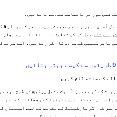
قافتی طور پر نامناسب سمجھے جاتے ہیں۔
جیسا کہ آپ دیکھ سکتے ہیں، لوکلائزیشن کا عمل آسان
عمل کو کم تکلیف دہ بنانے کے لیے۔ چاہے 
شن پارٹنر
ی ماہر کمپنی کے ساتھ کام کر رہے ہیں، اسے کرنے ک
ریات کے لیے تقریباً ایک مکمل پیکیج کی طرح ہوتے ہ
ں اور اپنے علاقے میں مارکیٹ کے رجحانات کے بارے 
 ہیں کہ اگر مارکیٹنگ کے مقاصد کے لیے استعمال کی
 کے ہم وطنوں کی توجہ حاصل کرے گی۔