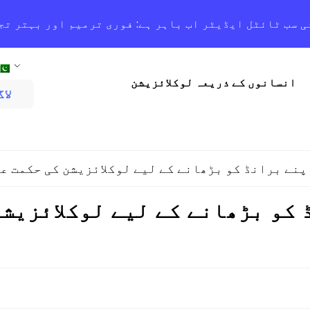
ی سب ٹائٹل ایڈیٹر اب باہر ہے: فوری ترمیم اور بہتر تج
انسانوں کے ذریعہ لوکلائزیشن
لا
پنے برانڈ کو بڑھانے کے لیے لوکلائزیشن کی حکمت عمل
 کو بڑھانے کے لیے لوکلائزیشن