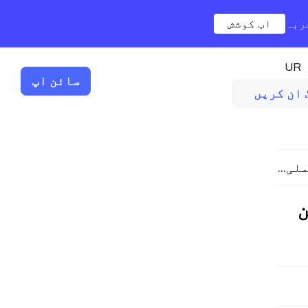
ربہ
اب کوشش
UR
سائن اپ
گ ان کریں
ی...