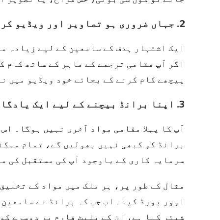
2. جہاں ضروری ہو تصاویر اور ویڈیو کریکٹرز کو لوکلائز کریں۔
ایک اشتہار ہدف کے سامعین کے لیے زیادہ مت
اگر آپ مقامی ترجمے کے ماہر کے ساتھ کام کر
پیچھے کام کرنے کے بجائے خود ویڈیو میں ن
3. اپنا برانڈ بیچنے کے لیے ایک یادگار پہلا تاثر بنائیں
آپ کا پہلا مقامی مواد آخری نہیں ہوگا۔ اس 
برانڈ کو کبھی نہیں بھولیں گے، تمام ممکنہ
سرمایہ کاری کے باوجود آپ کی مستقبل کی م
مثال کے طور پر، ہر ملک میں مواد کے تخلیق
اوور بورڈ کیا۔ اب جب کہ برانڈ نے سامعین 
شیئر کیا ہے، ان کے پلیٹ فارم پر دوسرے کو