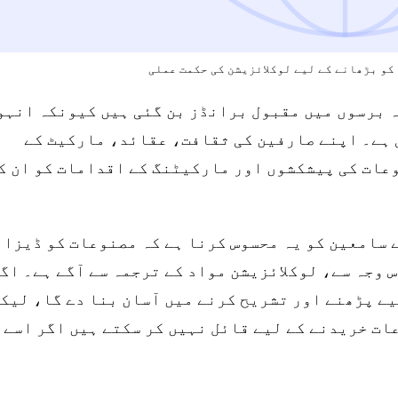
کو بڑھانے کے لیے لوکلائزیشن کی حکمت عملی
جیسی کمپنیاں گزشتہ برسوں میں مقبول برانڈز بن گئی ہیں کیونکہ انہ
 ہے۔ اپنے صارفین کی ثقافت، عقائد، مارکیٹ کے
عات کی پیشکشوں اور مارکیٹنگ کے اقدامات کو ان ک
 سامعین کو یہ محسوس کرنا ہے کہ مصنوعات کو ڈیزائ
س وجہ سے، لوکلائزیشن مواد کے ترجمہ سے آگے ہے۔ اگ
یے پڑھنے اور تشریح کرنے میں آسان بنا دے گا، لیک
عات خریدنے کے لیے قائل نہیں کر سکتے ہیں اگر اسے 