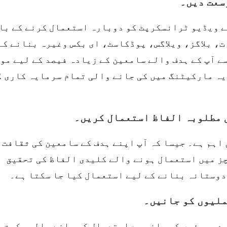
یے ویڈیو ٹرانسکرپٹ کو دوبارہ استعمال کرنے کے با
، بلاگز، ویلاگس، پوڈکاسٹ، ای بکس وغیرہ بنانے کے
ے آپ کے ہدف والے سامعین کے زیادہ فیصد کے لیے مو
یہ مارکیٹنگ میں کی جانے والی تمام سرمایہ کاری ک
اہم ہے۔ جیسا کہ آپ اپنے ہدف کے سامعین کی ثقافت 
چز میں استعمال ہونے والے کلیدی الفاظ کی تحقیق
ے حریفوں کی جانب سے استعمال کی جانے والی حکمت