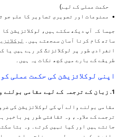
حکمت عملی کے لیے)
ممنوعات اور تصویری تصاویر کا علم جو ث
ساتھ کام کرنا آسان سمجھتے ہیں۔
لوکلائزی
انفرادی طور پر لوکلائزنگ کر رہے ہیں یا کس
طریقے کے بارے میں کچھ نکات یہ ہیں۔
اپنی لوکلائزیشن کی حکمت عملی کو 9 طریقوں سے کیسے بہتر بنائیں
1. زبان کے ترجمہ کے لیے مقامی بولنے والے کے ساتھ کام کریں۔
مقامی بولنے والے آپ کی لوکلائزیشن کی ضرو
ترجمے کے علاوہ، وہ ثقافتی طور پر باخبر ہی
جانتے ہیں اور کیا نہیں کرتے۔ وہ بتا سکتے
جائے تو کون سی بولی، حس مزاح، یا تصویر ان