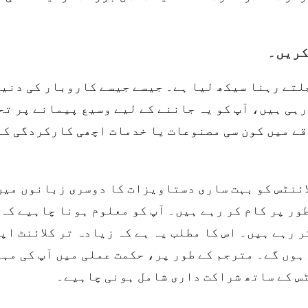
لتے رہنا سیکھ لیا ہے۔ جیسے جیسے کاروبار کی دنی
رہی ہیں، آپ کو یہ جاننے کے لیے وسیع پیمانے پر تح
اقے میں کون سی مصنوعات یا خدمات اچھی کارکردگی کا
لائنٹس کو بہت ساری دستاویزات کا دوسری زبانوں میں
ور پر کام کر رہے ہیں۔ آپ کو معلوم ہونا چاہیے کہ
 رہے ہیں۔ اس کا مطلب یہ ہے کہ زیادہ تر کلائنٹ اپ
ہوں گے۔ مترجم کے طور پر، حکمت عملی میں آپ کی مہ
ٹس کے ساتھ شراکت داری شامل ہونی چاہیے۔