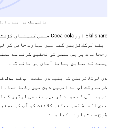
عالمی سطح پر اپنے برانڈ 
Skillshare اور Coca-cola 
اپنے لوکلائزیشن گیم میں مہارت حاصل کر لی
رجحانات پر پس منظر کی تحقیق کرنے سے مصنو
پسند کے مطابق بنانا آسان ہو جائے گا۔
دی
آپ کے ہدف کے
لوکلائزیشن کا بنیادی مقصد
کرتے وقت آپ نے انہیں ذہن میں رکھا تھا۔ ا
ترجمہ آپ کے مواد کو غیر مقامی لوگوں کے ل
محض الفاظ کسی ممکنہ کلائنٹ کو آپ کی مصنو
طرح سے تیار نہ کیا جائے۔