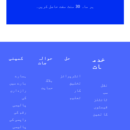
ہر ماہ 30 منٹ مفت حاصل کریں۔
خدم
حل
حوالہ
کمپنی
جات
ات
انٹرپرائز
ہمارے
بلاگ
تخلیق
بارے میں
نقل
حمایت
کار
رازداری
سب
تعلیم
کی
ٹائٹلز
پالیسی
قیمتوں
رقم کی
کا تعین
واپسی کی
پالیسی