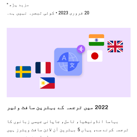
مزید پڑھ "
20 فروری 2023
کوئی تبصرہ نہیں ہے۔
2022 میں ترجمہ کے بہترین سافٹ وئیر
بہاسا انڈونیشیا، تامل، جاپانی جیسی زبانوں کا
ترجمہ کرنے سے، یہاں 5 بہترین آن لائن سافٹ ویئرز ہیں