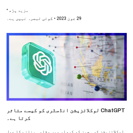
مزید پڑھ "
29 جون 2023
کوئی تبصرہ نہیں ہے۔
ChatGPT لوکلائزیشن انڈسٹری کو کیسے متاثر
کرتا ہے۔
لوکلائزیشن کسی چیز کو کردار میں مقامی بنانے کا عمل