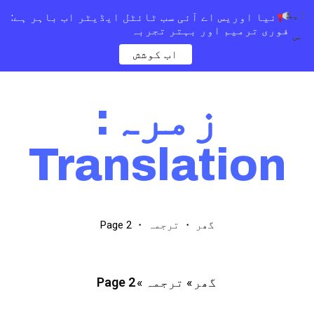
ایک
نیا اوریس اے آئی سب ٹائٹل ایڈیٹر اب باہر ہے:
فوری ترمیم اور بہتر تجربہ
س
اب کوشش
زمرہ:
Translation
Page 2
・
・
گھر
ترجمہ
»
ترجمہ
»
Page 2
گھر