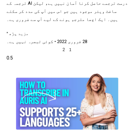
درست ترجمے حاصل کرنا آسان نہیں ہے، لیکن AI ترجمہ کے
سافٹ ویئر موجود ہیں جو اس میں آپ کی مدد کر سکتے
ہیں۔ ایک اچھا مترجم ہونے کے لیے آپ سے ضروری ہے۔
مزید پڑھ "
28 فروری 2022
کوئی تبصرہ نہیں ہے۔
2
1