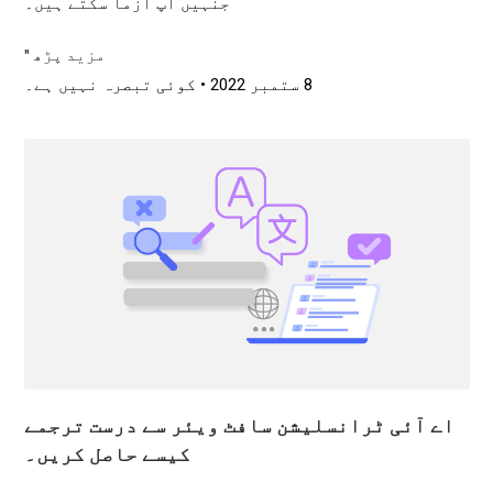
جنہیں آپ آزما سکتے ہیں۔
مزید پڑھ "
8 ستمبر 2022
کوئی تبصرہ نہیں ہے۔
اے آئی ٹرانسلیشن سافٹ ویئر سے درست ترجمے
کیسے حاصل کریں۔