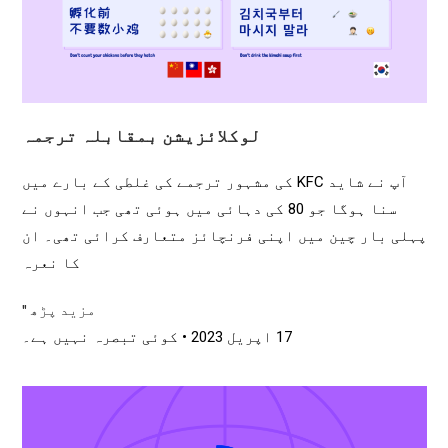
لوکلائزیشن بمقابلہ ترجمہ
آپ نے شاید KFC کی مشہور ترجمے کی غلطی کے بارے میں
سنا ہوگا جو 80 کی دہائی میں ہوئی تھی جب انہوں نے
پہلی بار چین میں اپنی فرنچائز متعارف کرائی تھی۔ ان
کا نعرہ
مزید پڑھ "
17 اپریل 2023
کوئی تبصرہ نہیں ہے۔