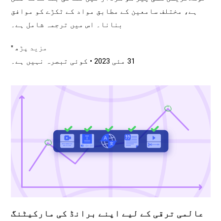
ہے، مختلف سامعین کے مطابق مواد کے ٹکڑے کو موافق
بنانا۔ اس میں ترجمہ شامل ہے۔
مزید پڑھ "
31 مئی 2023
کوئی تبصرہ نہیں ہے۔
عالمی ترقی کے لیے اپنے برانڈ کی مارکیٹنگ