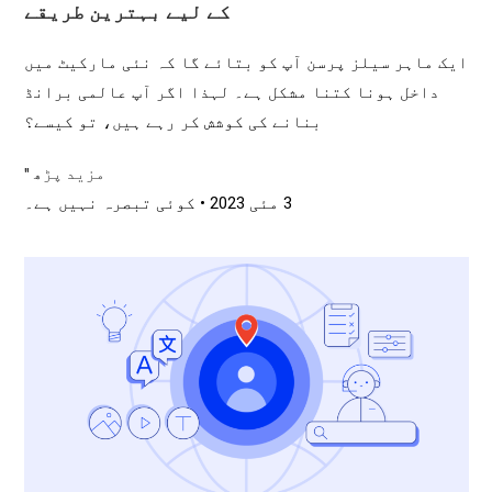
کے لیے بہترین طریقے
ایک ماہر سیلز پرسن آپ کو بتائے گا کہ نئی مارکیٹ میں
داخل ہونا کتنا مشکل ہے۔ لہذا اگر آپ عالمی برانڈ
بنانے کی کوشش کر رہے ہیں، تو کیسے؟
مزید پڑھ "
3 مئی 2023
کوئی تبصرہ نہیں ہے۔