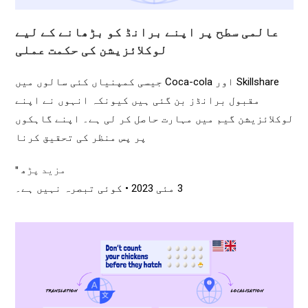
عالمی سطح پر اپنے برانڈ کو بڑھانے کے لیے
لوکلائزیشن کی حکمت عملی
Skillshare اور Coca-cola جیسی کمپنیاں کئی سالوں میں
مقبول برانڈز بن گئی ہیں کیونکہ انہوں نے اپنے
لوکلائزیشن گیم میں مہارت حاصل کر لی ہے۔ اپنے گاہکوں
پر پس منظر کی تحقیق کرنا
مزید پڑھ "
3 مئی 2023
کوئی تبصرہ نہیں ہے۔