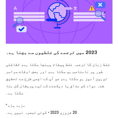
2023 میں ترجمے کی غلطیوں سے بچنا ہے۔
غلط زبان کا ترجمہ غلط پیغام پہنچا سکتا ہے، ثقافتی
طور پر نامناسب ہو سکتا ہے، اور بعض اوقات سراسر
توہین آمیز ہو سکتا ہے، جو آپ کے اچھی طرح سے تحقیق
شدہ مواد کو مذاق یا دیکھنے کے لیے پریشان کن بنا
سکتا ہے۔
مزید پڑھ "
20 فروری 2023
کوئی تبصرہ نہیں ہے۔