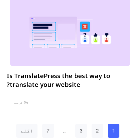
Is TranslatePress the best way to
translate your website?
ترجمہ
…
1
2
3
7
اگلے