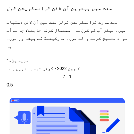
مفت میں بہترین آن لائن ٹرانسکرپشن ٹول
بہت سارے ٹرانسکرپشن ٹولز مفت میں آن لائن دستیاب
ہیں۔ لیکن آپ کو کون سا استعمال کرنا چاہئے؟ چاہے آپ
مواد تخلیق کرنے والے ہوں، مارکیٹنگ کے پیشہ ور ہوں،
یا
مزید پڑھ "
7 جون 2022
کوئی تبصرہ نہیں ہے۔
2
1