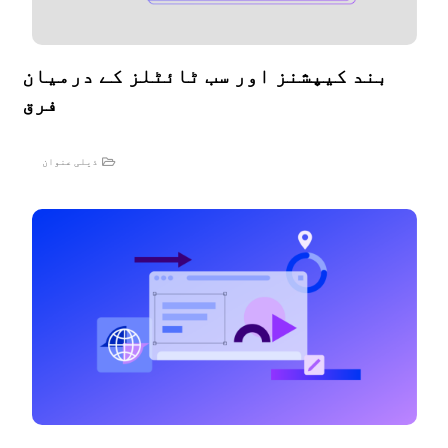
بند کیپشنز اور سب ٹائٹلز کے درمیان
فرق
ذیلی عنوان