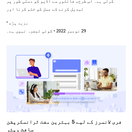
کرتی ہے۔ اس طرح، فائلوں سے آڈیو کو دستی طور پر
تبدیل کرنے کے عمل کو ختم کرنا اور
مزید پڑھ "
29 نومبر 2022
کوئی تبصرہ نہیں ہے۔
فری لانسرز کے لیے 5 بہترین مفت ٹرانسکرپشن
سافٹ ویئر