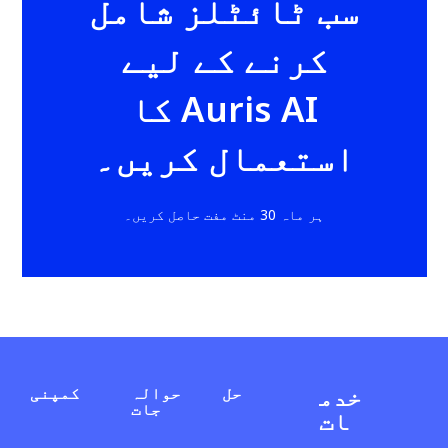
سب ٹائٹلز شامل
کرنے کے لیے
Auris AI کا
استعمال کریں۔
ہر ماہ 30 منٹ مفت حاصل کریں۔
خدم
حل
حوالہ
کمپنی
جات
ات