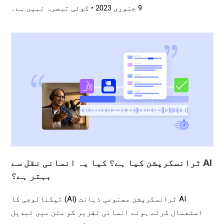
9 جنوری 2023
کوئی تبصرہ نہیں ہے۔
AI ٹرانسکرپشن کیا ہے؟ کیا یہ انسانی نقل سے
بہتر ہے؟
AI ٹرانسکرپشن مصنوعی ذہانت (AI) ٹیکنالوجی کا
استعمال کرتے ہوئے انسانی تقریر کو متن میں تبدیل