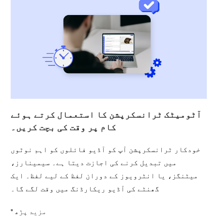
آٹومیٹک ٹرانسکرپشن کا استعمال کرتے ہوئے
کام پر وقت کی بچت کریں۔
خودکار ٹرانسکرپشن آپ کو آڈیو فائلوں کو اہم نوٹوں
میں تبدیل کرنے کی اجازت دیتا ہے۔ سیمینارز،
میٹنگز، یا انٹرویوز کے دوران لفظ کے لیے لفظ۔ ایک
گھنٹے کی آڈیو ریکارڈنگ میں وقت لگے گا۔
مزید پڑھ "