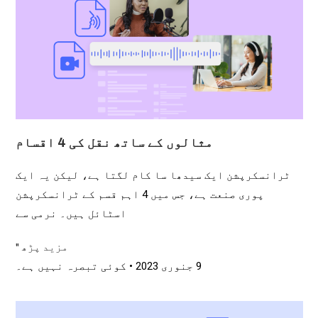
مثالوں کے ساتھ نقل کی 4 اقسام
ٹرانسکرپشن ایک سیدھا سا کام لگتا ہے، لیکن یہ ایک
پوری صنعت ہے، جس میں 4 اہم قسم کے ٹرانسکرپشن
اسٹائل ہیں۔ نرمی سے
مزید پڑھ "
9 جنوری 2023
کوئی تبصرہ نہیں ہے۔