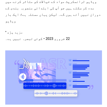
ویڈیو ٹرانسکرپٹ مواد کے خیالات کو متاثر کرنے میں
مدد کر سکتے ہیں جو آپ کی ابتدائی منصوبہ بندی کے
دوران نہیں آئے ہوں گے۔ لیکن یہاں مسئلہ ہے؛ ایک بار
ویڈیو
مزید پڑھ "
22 فروری 2023
کوئی تبصرہ نہیں ہے۔