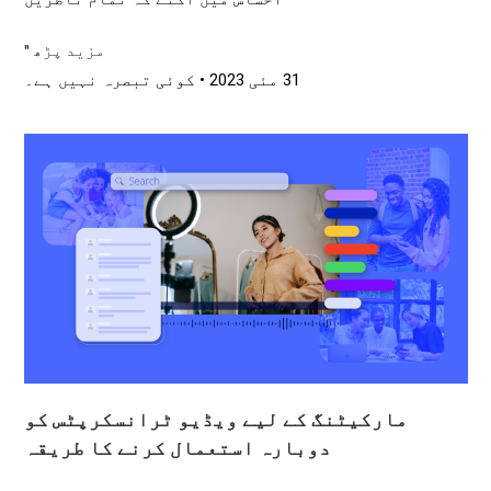
مزید پڑھ "
31 مئی 2023
کوئی تبصرہ نہیں ہے۔
مارکیٹنگ کے لیے ویڈیو ٹرانسکرپٹس کو
دوبارہ استعمال کرنے کا طریقہ