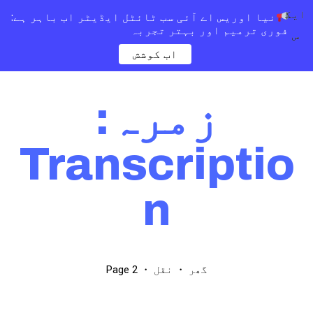
ایک
نیا اوریس اے آئی سب ٹائٹل ایڈیٹر اب باہر ہے:
فوری ترمیم اور بہتر تجربہ
س
اب کوشش
زمرہ:
Transcriptio
n
Page 2
・
・
گھر
نقل