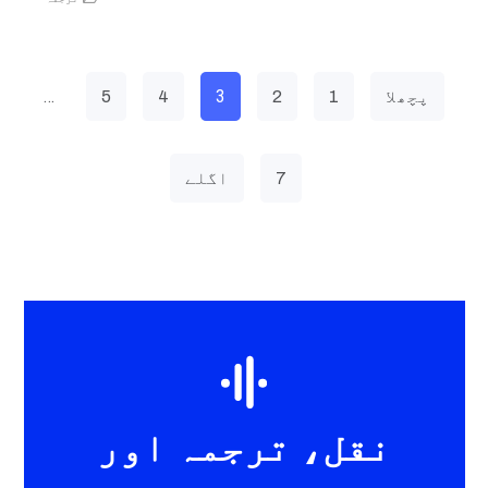
…
3
پچھلا
1
2
4
5
7
اگلے
نقل، ترجمہ اور