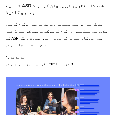
خودکار تقریر کی پہچان کیا ہے: ASR کے لیے
ہماری گائیڈ
ایک طریقہ جس میں مصنوعی ذہانت نے ہمارے کام کرنے،
سکھانے، سیکھنے اور کام کرنے کے طریقے کو تبدیل کیا
ہے، خودکار تقریر کی پہچان ہے، بصورت دیگر ASR کے
نام سے جانا جاتا ہے۔
مزید پڑھ "
9 فروری 2023
کوئی تبصرہ نہیں ہے۔