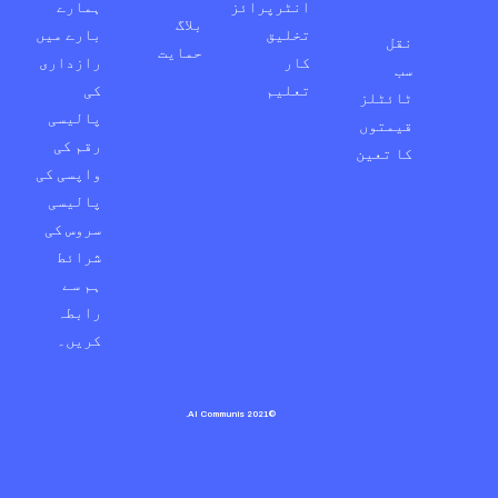
انٹرپرائز
ہمارے
بلاگ
تخلیق
بارے میں
نقل
حمایت
کار
رازداری
سب
تعلیم
کی
ٹائٹلز
پالیسی
قیمتوں
رقم کی
کا تعین
واپسی کی
پالیسی
سروس کی
شرائط
ہم سے
رابطہ
کریں۔
©2021 AI Communis.