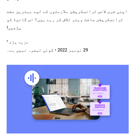
اپنی فری لانس ٹرانسکرپشن ملازمتوں کے لیے بہترین مفت
ٹرانسکرپشن سافٹ ویئر تلاش کر رہے ہیں؟ اس گائیڈ کو
پڑھیں!
مزید پڑھ "
29 نومبر 2022
کوئی تبصرہ نہیں ہے۔