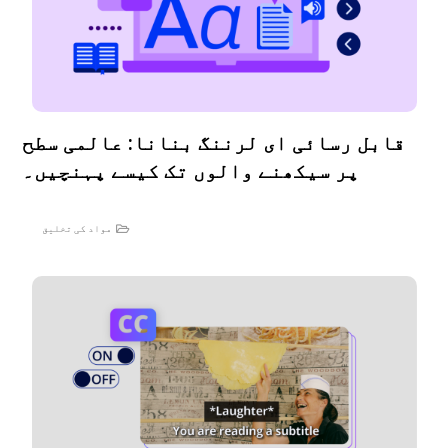
قابل رسائی ای لرننگ بنانا: عالمی سطح
پر سیکھنے والوں تک کیسے پہنچیں۔
مواد کی تخلیق