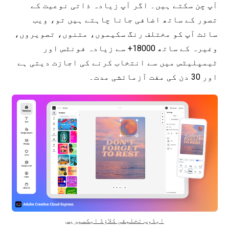
آپ چن سکتے ہیں۔ اگر آپ زیادہ ذاتی نوعیت کے
تصور کے ساتھ اضافی جانا چاہتے ہیں تو، ویب
سائٹ آپ کو مختلف رنگ سکیموں، متنوں، تصویروں،
وغیرہ کے ساتھ 18000+ سے زیادہ فونٹس اور
ٹیمپلیٹس میں سے انتخاب کرنے کی اجازت دیتی ہے
اور 30 دن کی مفت آزمائشی مدت۔
ایڈوب تخلیقی کلاؤڈ ایکسپریس