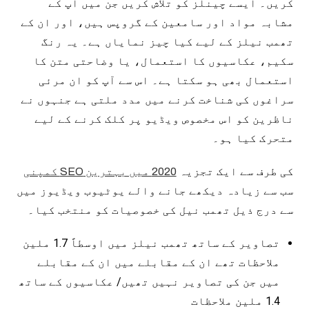
کریں۔ ایسے چینلز کو تلاش کریں جن میں آپ کے
مشابہ مواد اور سامعین کے گروپس ہیں، اور ان کے
تھمب نیلز کے لیے کیا چیز نمایاں ہے۔ یہ رنگ
سکیم، عکاسیوں کا استعمال، یا وضاحتی متن کا
استعمال بھی ہو سکتا ہے۔ اس سے آپ کو ان مرئی
سراغوں کی شناخت کرنے میں مدد ملتی ہے جنہوں نے
ناظرین کو اس مخصوص ویڈیو پر کلک کرنے کے لیے
متحرک کیا ہو۔
کی طرف سے ایک تجزیہ
2020 میں بہترین SEO کمپنی
سب سے زیادہ دیکھے جانے والے یوٹیوب ویڈیوز میں
سے درج ذیل تھمب نیل کی خصوصیات کو منتخب کیا۔
تصاویر کے ساتھ تھمب نیلز میں اوسطاً 1.7 ملین
ملاحظات تھے ان کے مقابلے میں ان کے مقابلے
میں جن کی تصاویر نہیں تھیں/ عکاسیوں کے ساتھ
1.4 ملین ملاحظات