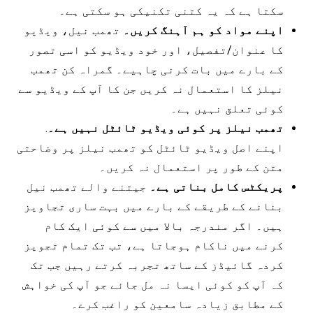
سکتا ہے کہ یہ کتنی تکنیکی ہو سکتی ہے۔
اپنے مواد کو ہم آہنگ کریں۔
تھمب نیل، ویڈیو
کا عنوان/تفصیل، اور خود ویڈیو کو اسی تصور
کے بارے میں بات کرنی چاہیے۔ گمراہ کن تھمب
نیلز کا استعمال نہ کریں جن کا آپ کے ویڈیو سے
کوئی تعلق نہیں ہے۔
تھمب نیلز پر کوئی ویڈیو ٹائٹل نہیں ہے۔
.
اپنے اصل ویڈیو ٹائٹل کو تھمب نیلز پر وضاحتی
متن کے طور پر استعمال نہ کریں۔
پریکٹس کامل بناتی ہے۔
جیتنے والے تھمب نیل
بنانے کے طریقے کے بارے میں بہت ساری تجاویز
ہیں۔ اگر مندرجہ بالا میں سے کوئی ایک کام
کرنے میں ناکام ہوجاتا ہے، تب تک تمام تجویز
کردہ گائیڈز کے ساتھ تجربہ کرتے رہیں جب تک
کہ آپ کو کوئی ایسا نہ مل جائے جو آپ کی خواہش
کے مطابق زیادہ سامعین کو راغب کرے۔