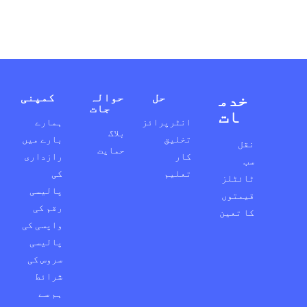
خدم
حل
حوالہ
کمپنی
جات
ات
انٹرپرائز
ہمارے
بلاگ
تخلیق
بارے میں
نقل
حمایت
کار
رازداری
سب
تعلیم
کی
ٹائٹلز
پالیسی
قیمتوں
رقم کی
کا تعین
واپسی کی
پالیسی
سروس کی
شرائط
ہم سے