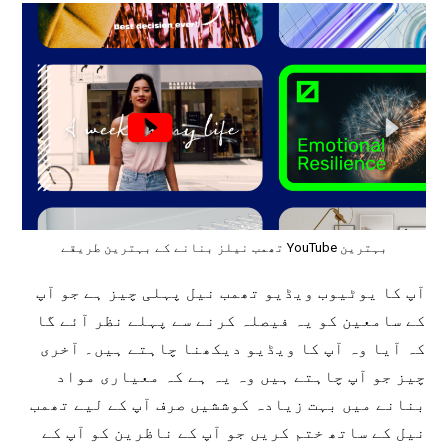
بہترین YouTube تھمب نیلز بنانے کے بہترین طریقے
آپ کا یوٹیوب ویڈیو تھمب نیل پہلی چیز ہے جو آپ
کے سامعین کو یہ فیصلہ کرنے سے پہلے نظر آئے گا
کہ آیا وہ آپ کا ویڈیو دیکھنا چاہتے ہیں۔ آخری
چیز جو آپ چاہتے ہیں وہ یہ ہے کہ معیاری مواد
بنانے میں بہت زیادہ کوششیں صرف آپ کے لیے تھمب
نیل کے ساتھ ختم کریں جو آپ کے ناظرین کو آپ کے