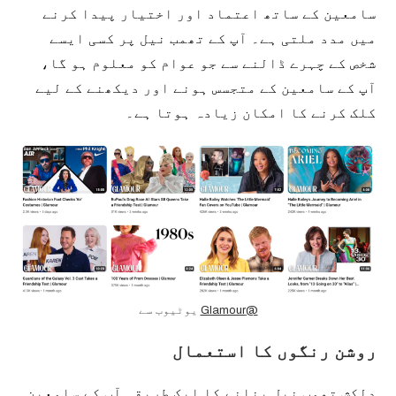
سامعین کے ساتھ اعتماد اور اختیار پیدا کرنے
میں مدد ملتی ہے۔ آپ کے تھمب نیل پر کسی ایسے
شخص کے چہرے ڈالنے سے جو عوام کو معلوم ہو گا،
آپ کے سامعین کے متجسس ہونے اور دیکھنے کے لیے
کلک کرنے کا امکان زیادہ ہوتا ہے۔
یوٹیوب سے
@Glamour
روشن رنگوں کا استعمال
دلکش تھمب نیل بنانے کا ایک طریقہ آپ کے سامعین