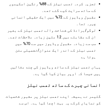
تجزیہ کردہ تھمب نیلز کے 88% رنگین اسکیموں
کے ساتھ سرایت کیے گئے تھے۔
مقبول ویڈیوز کے 72% میں ایک حقیقی انسانی
چہرہ تھا۔
لوگو/برانڈ کی شناخت والے تھمب نیلز کے بغیر
ان کے مقابلے میں 1.2 ملین زیادہ ملاحظات تھے۔
سب سے زیادہ مقبول ویڈیوز میں سے 70% میں
تھمب نیلز کے اندر ایک عنوان/تفصیلی متن
ہوتا ہے
یہاں تھمب نیلز کے ساتھ ویڈیوز کی چند مثالیں
ہیں جیسا کہ اوپر بیان کیا گیا ہے۔
انسانی چہرے کے ساتھ تھمب نیلز
گلیمر نے ہمیشہ اپنے تھمب نیلز پر مشہور شخصیات
کو نمایاں کرکے یہ بہت اچھا کیا ہے۔ اس سے