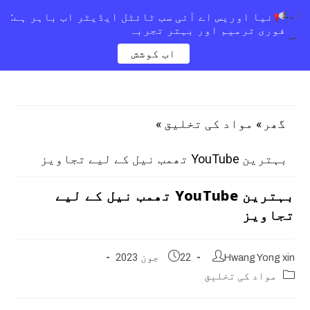
ایک
نیا اوریس اے آئی سب ٹائٹل ایڈیٹر اب باہر ہے:
فوری ترمیم اور بہتر تجربہ
س
اب کوشش
»
»
گھر
مواد کی تخلیق
بہترین YouTube تھمب نیل کے لیے تجاویز
بہترین YouTube تھمب نیل کے لیے
تجاویز
Hwang Yong xin
22 جون 2023
مواد کی تخلیق