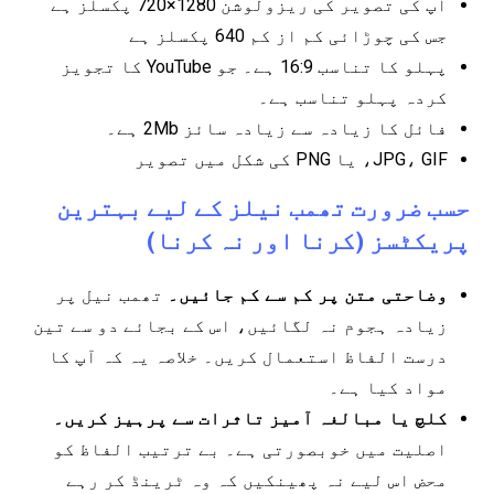
آپ کی تصویر کی ریزولوشن 1280×720 پکسلز ہے
جس کی چوڑائی کم از کم 640 پکسلز ہے
پہلو کا تناسب 16:9 ہے۔ جو YouTube کا تجویز
کردہ پہلو تناسب ہے۔
فائل کا زیادہ سے زیادہ سائز 2Mb ہے۔
JPG، GIF، یا PNG کی شکل میں تصویر
حسب ضرورت تھمب نیلز کے لیے بہترین
پریکٹسز (کرنا اور نہ کرنا)
وضاحتی متن پر کم سے کم جائیں۔
تھمب نیل پر
زیادہ ہجوم نہ لگائیں، اس کے بجائے دو سے تین
درست الفاظ استعمال کریں۔ خلاصہ یہ کہ آپ کا
مواد کیا ہے۔
کلچ یا مبالغہ آمیز تاثرات سے پرہیز کریں۔
اصلیت میں خوبصورتی ہے۔ بے ترتیب الفاظ کو
محض اس لیے نہ پھینکیں کہ وہ ٹرینڈ کر رہے