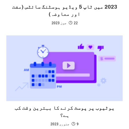
2023 میں ٹاپ 5 ویڈیو ہوسٹنگ سائٹس (مفت
اور معاوضہ)
22 جون 2023
یوٹیوب پر پوسٹ کرنے کا بہترین وقت کب
ہے؟
9 جنوری 2023