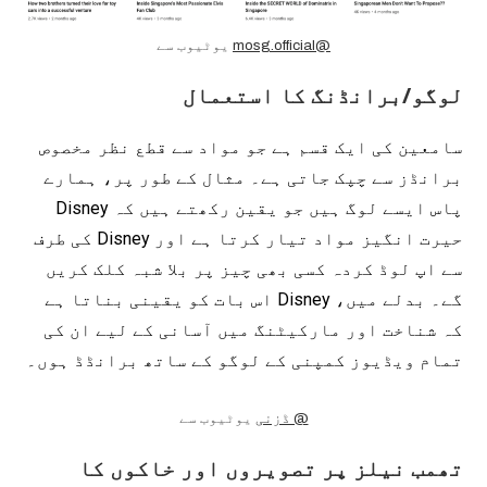
یوٹیوب سے
@mosg.official
لوگو/برانڈنگ کا استعمال
سامعین کی ایک قسم ہے جو مواد سے قطع نظر مخصوص
برانڈز سے چپک جاتی ہے۔ مثال کے طور پر، ہمارے
پاس ایسے لوگ ہیں جو یقین رکھتے ہیں کہ Disney
حیرت انگیز مواد تیار کرتا ہے اور Disney کی طرف
سے اپ لوڈ کردہ کسی بھی چیز پر بلا شبہ کلک کریں
گے۔ بدلے میں، Disney اس بات کو یقینی بناتا ہے
کہ شناخت اور مارکیٹنگ میں آسانی کے لیے ان کی
تمام ویڈیوز کمپنی کے لوگو کے ساتھ برانڈڈ ہوں۔
یوٹیوب سے
@ ڈزنی
تھمب نیلز پر تصویروں اور خاکوں کا