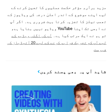
مزید برآں، مؤثر حکمت عملیوں کا تعین کرنے کے
لیے اپنے موضوع کے اندر اعلیٰ درجہ کی ویڈیوز کے
تھمب نیلز کا تجزیہ کرنا بہت ضروری ہے۔ اگر آپ
نے ابھی تک اپنا YouTube ویڈیو نہیں بنایا ہے،
تو ہم نے ایک مرتب کیا ہے۔
آپ کی اگلی ویڈیو کے
لیے آپ کو تحریک فراہم کرنے کے لیے 20 آئیڈیاز کی
.
فہرست
شاید آپ یہ بھی پسند کریں