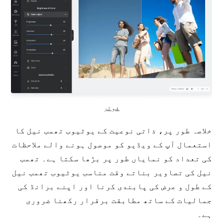
فوٹر
خلاصہ طور پر، ذاتی نوعیت کے یوٹیوب تھمب نیل کا
استعمال آپ کے ویڈیو کو موصول ہونے والے ملاحظات
کی تعداد کو نمایاں طور پر بڑھا سکتا ہے۔ تھمب
نیل کی تصاویر بناتے وقت مناسب یوٹیوب تھمب نیل
کے طول و عرض کی پابندی کرنا اور اپنے برانڈ کی
جمالیات کے ساتھ مطابقت برقرار رکھنا ضروری
ہے۔