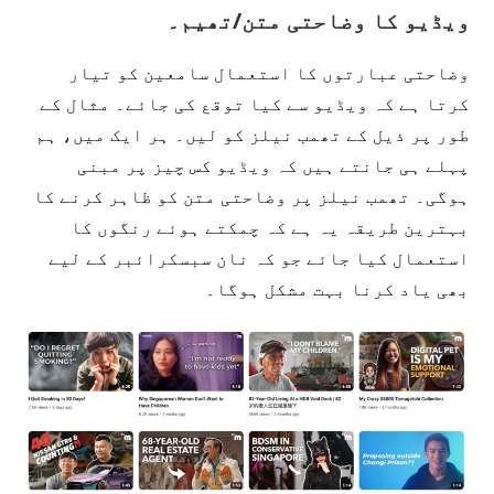
ویڈیو کا وضاحتی متن/تھیم۔
وضاحتی عبارتوں کا استعمال سامعین کو تیار
کرتا ہے کہ ویڈیو سے کیا توقع کی جائے۔ مثال کے
طور پر ذیل کے تھمب نیلز کو لیں۔ ہر ایک میں، ہم
پہلے ہی جانتے ہیں کہ ویڈیو کس چیز پر مبنی
ہوگی۔ تھمب نیلز پر وضاحتی متن کو ظاہر کرنے کا
بہترین طریقہ یہ ہے کہ چمکتے ہوئے رنگوں کا
استعمال کیا جائے جو کہ نان سبسکرائبر کے لیے
بھی یاد کرنا بہت مشکل ہوگا۔