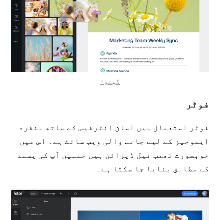
کینوا
فوٹر
فوٹر استعمال میں آسان انٹرفیس کے ساتھ منفرد
ایموجیز کے لیے جانے والی ویب سائٹ ہے۔ اس میں
خوبصورت تھمب نیل ڈیزائن ہیں جنہیں آپ کی پسند
کے مطابق بنایا جا سکتا ہے۔