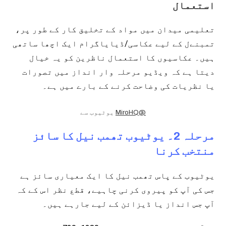
استعمال
تعلیمی میدان میں مواد کے تخلیق کار کے طور پر،
تمبنےل کے لیے عکاسی/ڈیایاگرام ایک اچھا ساتھی
ہیں۔ عکاسیوں کا استعمال ناظرین کو یہ خیال
دیتا ہے کہ ویڈیو مرحلہ وار انداز میں تصورات
یا نظریات کی وضاحت کرنے کے بارے میں ہے۔
یوٹیوب سے
@MiroHQ
مرحلہ 2۔ یوٹیوب تھمب نیل کا سائز
منتخب کرنا
یوٹیوب کے پاس تھمب نیل کا ایک معیاری سائز ہے
جس کی آپ کو پیروی کرنی چاہیے، قطع نظر اس کے کہ
آپ جس انداز یا ڈیزائن کے لیے جارہے ہیں۔