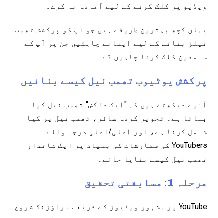
ویڈیو پر کلک کرنے کے لیے آمادہ نہ کرے۔
یہاں کچھ بہترین طریقے ہیں جو آپ کو پرکشش تھمب
نیلز بنانے کے لیے اپنانے چاہئیں جن پر آپ کے
سامعین کلک کرنا چاہیں گے۔
پرکشش یوٹیوب تھمب نیل کیسے بنائیں
آئیے دیکھتے ہیں کہ "ایک دلکش" تھمب نیل کیا
بناتا ہے۔ تجویز کردہ سائز، تھمب نیل پر کیا
شامل کرنا ہے، اور اعلی/اعلی درجہ والے
YouTubers کی سفارشات کی بنیاد پر ایک شاندار
تھمب نیل کیسے بنایا جائے۔
مرحلہ 1: مسابقتی تحقیق
YouTube پر مشہور ویڈیوز کے ذریعے براؤزنگ شروع