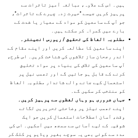
ہیں۔ اس کے علاوہ، مبالغہ آمیز تاثرات سے
پرہیز کریں جیسے "حیرت زدہ چہرے کے تاثرات"،
جو آپ کے سامعین کو مواد کے معیار یا شدت کے
بارے میں گمراہ کر سکتے ہیں۔
مطلوبہ الفاظ کی تحقیق / ریورس انجینئر۔
اپنے سامعین کا مطالعہ کریں اور اپنے مقام کے
اندر رجحان ساز تلاشوں کی شناخت کریں۔ اس طرح،
آپ سامعین کی تلاش کی بنیاد پر مواد تخلیق
کرنے کے قابل ہو جائیں گے اور تھمب نیل پر
استعمال کیے جانے والے شاندار مطلوبہ الفاظ
کو منتخب کر سکیں گے۔
جہاں ضروری ہو وہاں لفظوں سے پرہیز کریں۔
اپنے تھمب نیلز پر وضاحتی تحریریں لگاتے
وقت، آسان اصطلاحات استعمال کریں جو ایک
شوقیہ کے لیے آسانی سے سمجھ میں آسکیں۔ اس کی
مدد سے کوئی بھی یہ سوچے بغیر ویڈیو پر کلک کر