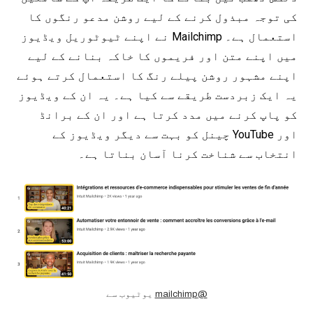
کی توجہ مبذول کرنے کے لیے روشن مدعو رنگوں کا
استعمال ہے۔ Mailchimp نے اپنے ٹیوٹوریل ویڈیوز
میں اپنے متن اور فریموں کا خاکہ بنانے کے لیے
اپنے مشہور روشن پیلے رنگ کا استعمال کرتے ہوئے
یہ ایک زبردست طریقے سے کیا ہے۔ یہ ان کے ویڈیوز
کو پاپ کرنے میں مدد کرتا ہے اور ان کے برانڈ
اور YouTube چینل کو بہت سے دیگر ویڈیوز کے
انتخاب سے شناخت کرنا آسان بناتا ہے۔
یوٹیوب سے
@mailchimp