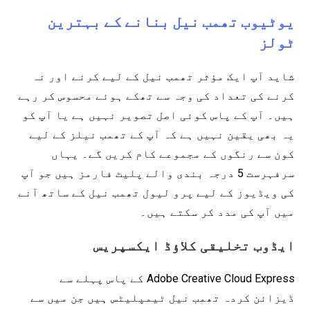
یوٹیوب تھمب نیل بنانے کے بہترین
ٹولز
شاید آپ ایک مؤثر تھمب نیل کے لیے کرنے اور نہ
کرنے کی تعداد کی وجہ سے تھکے ہوئے محسوس کر رہے
ہیں۔ آپ کے پاس کوئی اصل تصویر نہیں ہے یا آپ کو
یہ بھی یقین نہیں ہے کہ آپ کے تھمب نیلز کے لیے
کون سے رنگوں کے مجموعے کام کریں گے۔ یہاں
سرفہرست 5 درجہ بندی والے پلیٹ فارمز ہیں جو آپ
کی ویڈیوز کے لیے پرو لیول تھمب نیل کے ساتھ آنے
میں آپ کی مدد کر سکتے ہیں۔
ایڈوب تخلیقی کلاؤڈ ایکسپریس
Adobe Creative Cloud Express کے پاس پہلے سے
ڈیزائن کردہ تھمب نیل ٹیمپلیٹس ہیں جن میں سے