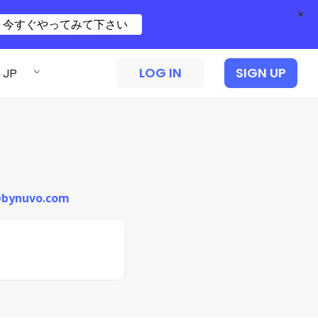
×
今すぐやってみて下さい
LOG IN
SIGN UP
JP
i@bynuvo.com