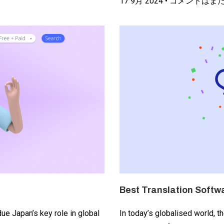
17 9月 2024
コメントはま
Best Translation Softw
ue Japan’s key role in global
In today’s globalised world, t