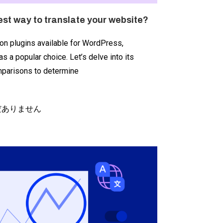
est way to translate your website?
on plugins available for WordPress,
 a popular choice. Let’s delve into its
mparisons to determine
だありません