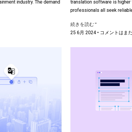
rtainment industry. The demand
translation software is higher
professionals all seek reliabl
続きを読む "
25 6月 2024
コメントはま