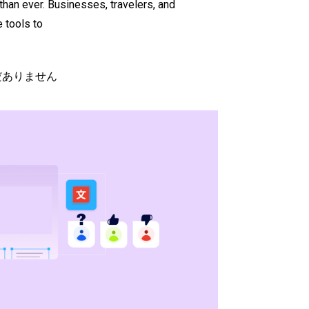
 than ever. Businesses, travelers, and
e tools to
だありません