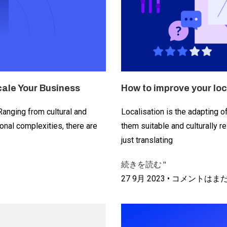
ale Your Business
How to improve your loc
Ranging from cultural and
Localisation is the adapting o
onal complexities, there are
them suitable and culturally re
just translating
続きを読む "
27 9月 2023
コメントはま