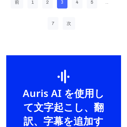
3
…
前
1
2
4
5
7
次
Auris AI を使用し
て文字起こし、翻
訳、字幕を追加す