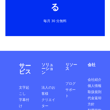
る
毎月 30 分無料
サー
ソリュ
リソー
会社
ーショ
ス
ビス
ン
会社紹介
ブログ
個人情報
文字起
法人のお
サポー
取扱規則
こし
客様
ト
代金返却
字幕付
クリエイ
方針
け
ター