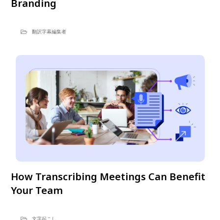
Branding
翻訳字幕編集者
How Transcribing Meetings Can Benefit
Your Team
文字起こし