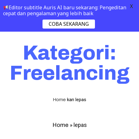
X
Editor subtitle Auris AI baru sekarang: Pengeditan
cepat dan pengalaman yang lebih baik
COBA SEKARANG
Kategori:
Freelancing
kan
lepas
Home
»
lepas
Home