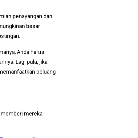
umlah penayangan dan
emungkinan besar
ostingan.
manya, Anda harus
ya. Lagi pula, jika
u memanfaatkan peluang
n memberi mereka