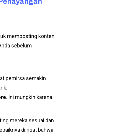
k Penayangan
untuk memposting konten
 Anda sebelum
aat pemirsa semakin
rik.
ore
. Ini mungkin karena
.
ting mereka sesuai dan
ebaiknya diingat bahwa