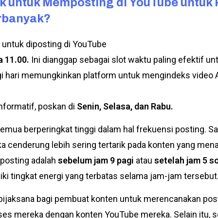
k untuk Memposting di YouTube untu
erbanyak?
k untuk diposting di YouTube
a 11.00.
Ini dianggap sebagai slot waktu paling efektif 
gi hari memungkinkan platform untuk mengindeks video
nformatif, poskan di
Senin, Selasa, dan Rabu.
emua berperingkat tinggi dalam hal frekuensi posting. S
ka cenderung lebih sering tertarik pada konten yang mena
posting adalah
sebelum jam 9 pagi
atau
setelah jam 5 s
 tingkat energi yang terbatas selama jam-jam tersebut
n bijaksana bagi pembuat konten untuk merencanakan pos
s mereka dengan konten YouTube mereka. Selain itu, s