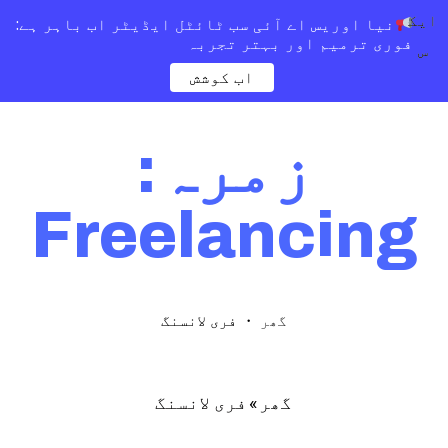
ایک
نیا اوریس اے آئی سب ٹائٹل ایڈیٹر اب باہر ہے:
فوری ترمیم اور بہتر تجربہ
س
اب کوشش
زمرہ:
Freelancing
・
فری لانسنگ
گھر
»
فری لانسنگ
گھر