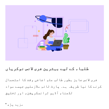
طلباء کے لیے بہترین فری لانس نوکریاں
فری لانس جابز بطور طالب علم اضافی وقت کا استعمال
کرنے کا نیا طریقہ ہے۔ پارٹ ٹائم ملازمتیں جیسے مواد
لکھنا، آڈیو ٹرانسکرپشن، اور تخلیق
مزید پڑھ "