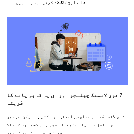
15 مارچ 2023
کوئی تبصرہ نہیں ہے۔
7 فری لانسنگ چیلنجز اور ان پر قابو پانے کا
طریقہ
فری لانسنگ سے بہت اچھی آمدنی ہو سکتی ہے لیکن اس میں
چیلنجز کا اپنا منصفانہ حصہ ہے۔ کچھ فری لانسنگ
چیلنجز جیسے کہ مشکل میں