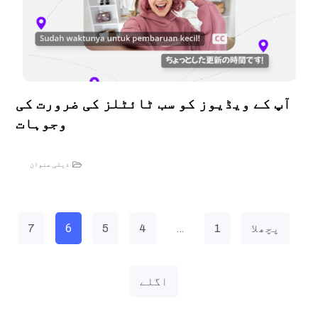
آپ کے ویڈیوز کو سب ٹائٹلز کی ضرورت کی
وجوہات
ذیلی عنوان
6
…
پچھلا
1
4
5
7
اگلے