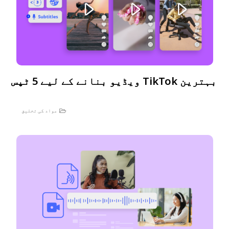
بہترین TikTok ویڈیو بنانے کے لیے 5 ٹپس
مواد کی تخلیق