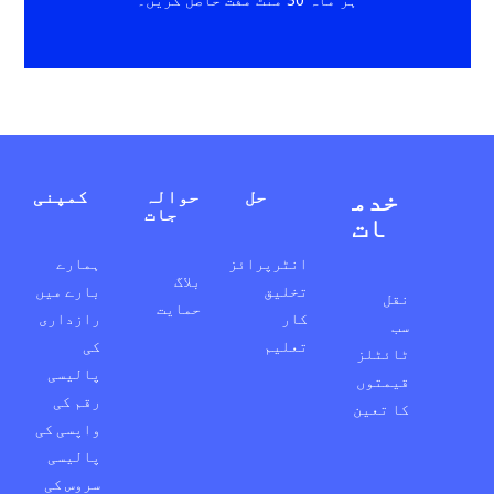
خدم
حل
حوالہ
کمپنی
جات
ات
انٹرپرائز
ہمارے
بلاگ
تخلیق
بارے میں
نقل
حمایت
کار
رازداری
سب
تعلیم
کی
ٹائٹلز
پالیسی
قیمتوں
رقم کی
کا تعین
واپسی کی
پالیسی
سروس کی