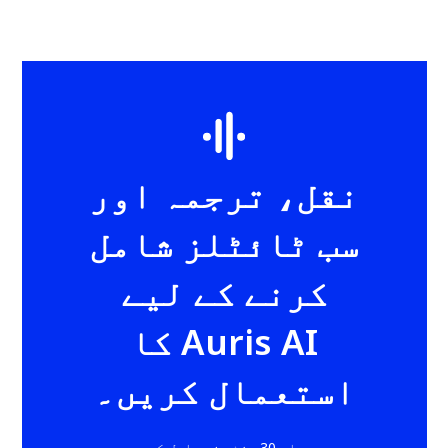
نقل، ترجمہ اور
سب ٹائٹلز شامل
کرنے کے لیے
Auris AI کا
استعمال کریں۔
ہر ماہ 30 منٹ مفت حاصل کریں۔