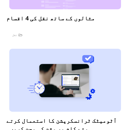
مثالوں کے ساتھ نقل کی 4 اقسام
نقل
آٹومیٹک ٹرانسکرپشن کا استعمال کرتے
ہوئے کام پر وقت کی بچت کریں۔