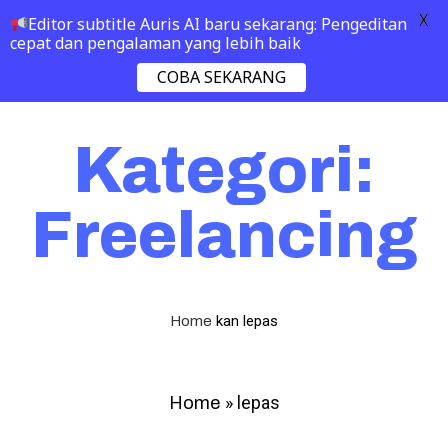
X
Editor subtitle Auris AI baru sekarang: Pengeditan
cepat dan pengalaman yang lebih baik
COBA SEKARANG
Kategori:
Freelancing
kan
lepas
Home
»
lepas
Home