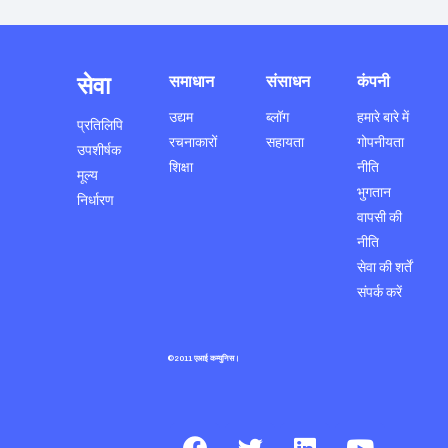
सेवा
समाधान
संसाधन
कंपनी
उद्यम
ब्लॉग
हमारे बारे में
प्रतिलिपि
रचनाकारों
सहायता
गोपनीयता
उपशीर्षक
शिक्षा
नीति
मूल्य
भुगतान
निर्धारण
वापसी की
नीति
सेवा की शर्तें
संपर्क करें
©2011 एआई कम्युनिस।