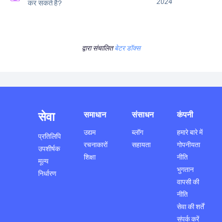
2024
कर सकते है?
द्वारा संचालित
बेटर डॉक्स
सेवा
समाधान
संसाधन
कंपनी
उद्यम
ब्लॉग
हमारे बारे में
प्रतिलिपि
रचनाकारों
सहायता
गोपनीयता
उपशीर्षक
शिक्षा
नीति
मूल्य
भुगतान
निर्धारण
वापसी की
नीति
सेवा की शर्तें
संपर्क करें