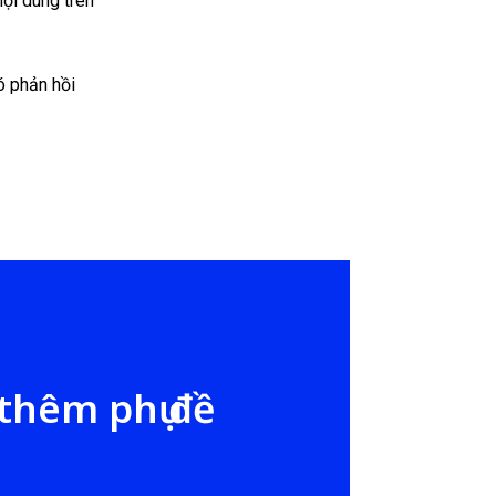
nội dung trên
 phản hồi
 thêm phụ đề