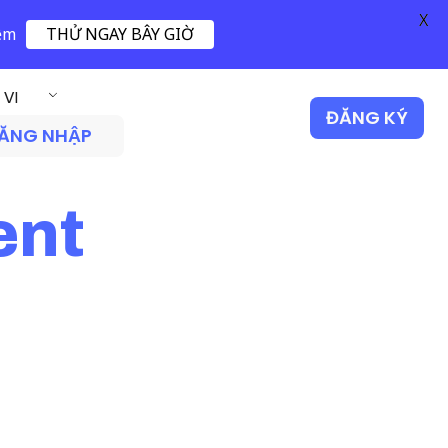
X
iệm
THỬ NGAY BÂY GIỜ
VI
ĐĂNG KÝ
ĂNG NHẬP
ent