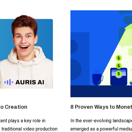
eo Creation
8 Proven Ways to Monet
tent plays a key role in
In the ever-evolving landscape
 traditional video production
emerged as a powerful medium 