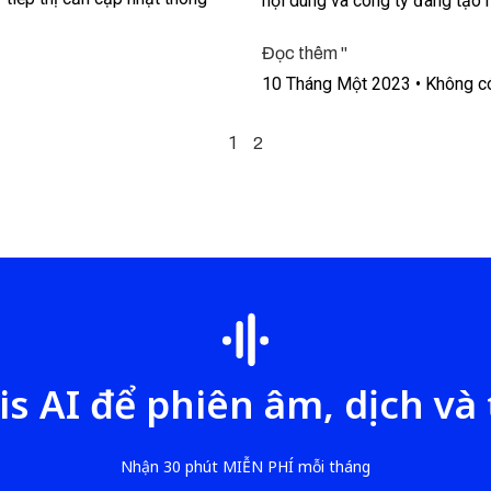
nội dung và công ty đang tạo 
Đọc thêm "
10 Tháng Một 2023
Không có
1
2
is AI để phiên âm, dịch và
Nhận 30 phút MIỄN PHÍ mỗi tháng