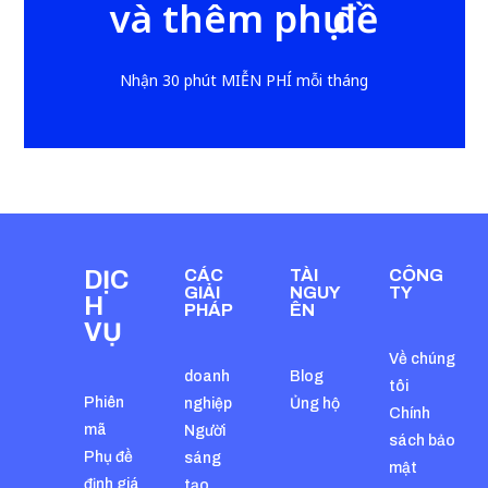
và thêm phụ đề
Nhận 30 phút MIỄN PHÍ mỗi tháng
DỊC
CÁC
TÀI
CÔNG
GIẢI
NGUY
TY
H
PHÁP
ÊN
VỤ
Về chúng
doanh
Blog
tôi
Phiên
nghiệp
Ủng hộ
Chính
mã
Người
sách bảo
Phụ đề
sáng
mật
định giá
tạo