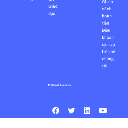
Chính
Giáo
sách
dục
hoàn
tiền
Điều
khoản
dịch vụ
Liên hệ
chúng
tôi
© 2021 AI Communis.