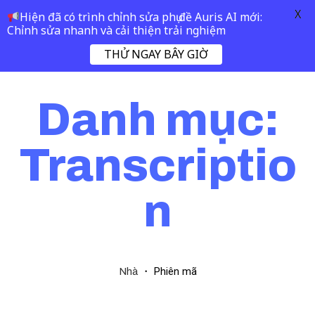
X
Hiện đã có trình chỉnh sửa phụ đề Auris AI mới:
Chỉnh sửa nhanh và cải thiện trải nghiệm
THỬ NGAY BÂY GIỜ
Danh mục:
Transcriptio
n
・
Phiên mã
Nhà