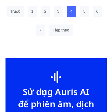
4
Trước
1
2
3
5
6
7
Tiếp theo
Sử dụng Auris AI
để phiên âm, dịch