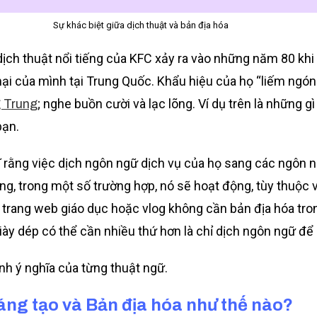
Sự khác biệt giữa dịch thuật và bản địa hóa
dịch thuật nổi tiếng của KFC xảy ra vào những năm 80 khi 
 của mình tại Trung Quốc. Khẩu hiệu của họ “liếm ngón t
; nghe buồn cười và lạc lõng. Ví dụ trên là những g
g Trung
bạn.
 rằng việc dịch ngôn ngữ dịch vụ của họ sang các ngôn n
âng, trong một số trường hợp, nó sẽ hoạt động, tùy thuộc
 trang web giáo dục hoặc vlog không cần bản địa hóa tro
y dép có thể cần nhiều thứ hơn là chỉ dịch ngôn ngữ để 
nh ý nghĩa của từng thuật ngữ.
sáng tạo và Bản địa hóa như thế nào?