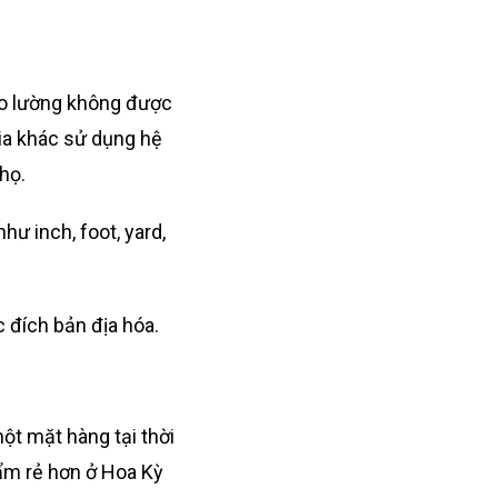
đo lường không được
gia khác sử dụng hệ
 họ.
ư inch, foot, yard,
 đích bản địa hóa.
 một mặt hàng tại thời
hẩm rẻ hơn ở Hoa Kỳ