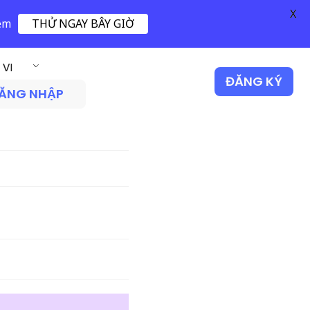
X
iệm
THỬ NGAY BÂY GIỜ
VI
ĐĂNG KÝ
ĂNG NHẬP