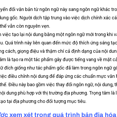
uyển đổi văn bản từ ngôn ngữ này sang ngôn ngữ khác tro
ung gốc. Người dịch tập trung vào việc dịch chính xác cá
 thể vẫn còn nguyên vẹn.
n việc tạo lại nội dung bằng một ngôn ngữ mới trong khi 
u. Quá trình này liên quan đến mức độ thích ứng sáng tạo
ng cách, giọng điệu và thậm chí cả định dạng của nội du
tâm là tạo ra một tác phẩm gây được tiếng vang về mặt c
gữ đích giống như tác phẩm gốc đã làm trong ngôn ngữ g
việc điều chỉnh nội dung để đáp ứng các chuẩn mực văn
hể. Điều này bao gồm việc thay đổi ngôn ngữ, nội dung, t
ội dung phù hợp với thị trường địa phương. Trọng tâm là
ạo tại địa phương cho đối tượng mục tiêu.
ợc xem xét trong quá trình bản địa hóa