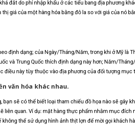
á đắt do phí nhập khẩu ở các tiểu bang địa phương khá
ển thị giá của một hàng hóa bằng đô la so với giá của nó bằn
theo định dạng; của Ngày/Tháng/Năm, trong khi ở Mỹ là
Quốc và Trung Quốc thích định dạng này hơn; Năm/Tháng/
c điều này tùy thuộc vào địa phương của đối tượng mục t
nền văn hóa khác nhau.
g, bạn sẽ có thể biết loại tham chiếu đồ họa nào sẽ gây k
 sẽ liên quan. Ví dụ: mặt hàng thực phẩm nhằm mục đích 
 không thể sử dụng hình ảnh thịt lợn để mời gọi khách hà