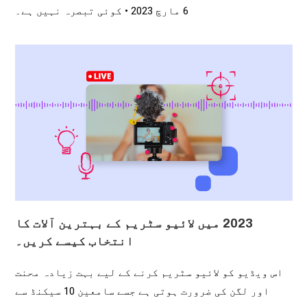
6 مارچ 2023
کوئی تبصرہ نہیں ہے۔
2023 میں لائیو سٹریم کے بہترین آلات کا
انتخاب کیسے کریں۔
اس ویڈیو کو لائیو سٹریم کرنے کے لیے بہت زیادہ محنت
اور لگن کی ضرورت ہوتی ہے جسے سامعین 10 سیکنڈ سے