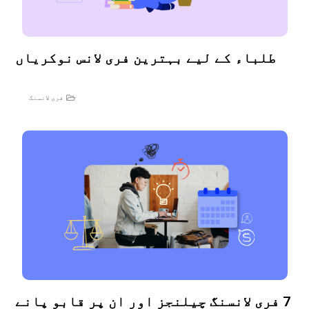
طلباء کے لیے بہترین فری لانس نوکریاں
فری لانسنگ
7 فری لانسنگ چیلنجز اور ان پر قابو پانے