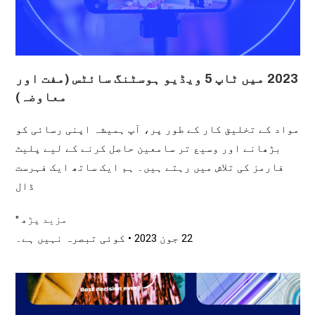
2023 میں ٹاپ 5 ویڈیو ہوسٹنگ سائٹس (مفت اور
معاوضہ)
مواد کے تخلیق کار کے طور پر، آپ ہمیشہ اپنی رسائی کو
بڑھانے اور وسیع تر سامعین حاصل کرنے کے لیے پلیٹ
فارمز کی تلاش میں رہتے ہیں۔ ہم ایک ساتھ ایک فہرست
ڈال
مزید پڑھ "
22 جون 2023
کوئی تبصرہ نہیں ہے۔