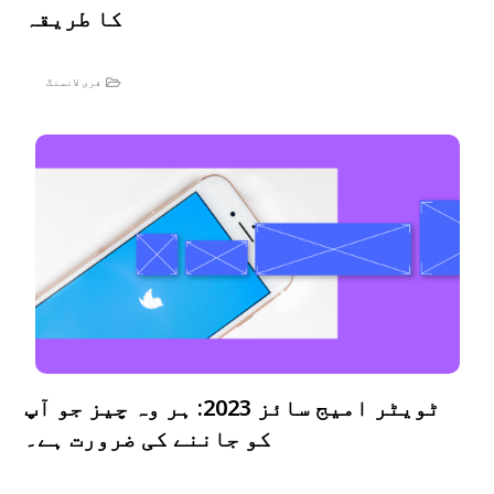
کا طریقہ
فری لانسنگ
ٹویٹر امیج سائز 2023: ہر وہ چیز جو آپ
کو جاننے کی ضرورت ہے۔