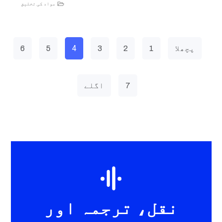
مواد کی تخلیق
4
پچھلا
1
2
3
5
6
7
اگلے
نقل، ترجمہ اور