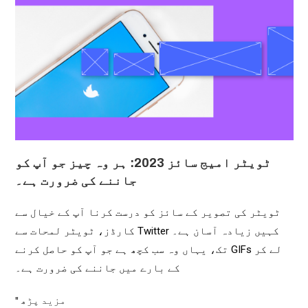
ٹویٹر امیج سائز 2023: ہر وہ چیز جو آپ کو
جاننے کی ضرورت ہے۔
ٹویٹر کی تصویر کے سائز کو درست کرنا آپ کے خیال سے
کہیں زیادہ آسان ہے۔ Twitter کارڈز، ٹویٹر لمحات سے
لے کر GIFs تک، یہاں وہ سب کچھ ہے جو آپ کو حاصل کرنے
کے بارے میں جاننے کی ضرورت ہے۔
مزید پڑھ "