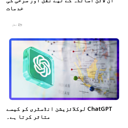
آن لائن اساتذہ کے لیے نقل اور سرخی کی
خدمات
نقل
ChatGPT لوکلائزیشن انڈسٹری کو کیسے
متاثر کرتا ہے۔