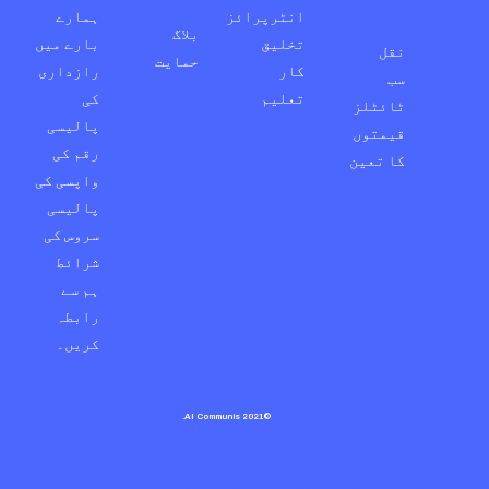
انٹرپرائز
ہمارے
بلاگ
تخلیق
بارے میں
نقل
حمایت
کار
رازداری
سب
تعلیم
کی
ٹائٹلز
پالیسی
قیمتوں
رقم کی
کا تعین
واپسی کی
پالیسی
سروس کی
شرائط
ہم سے
رابطہ
کریں۔
©2021 AI Communis.