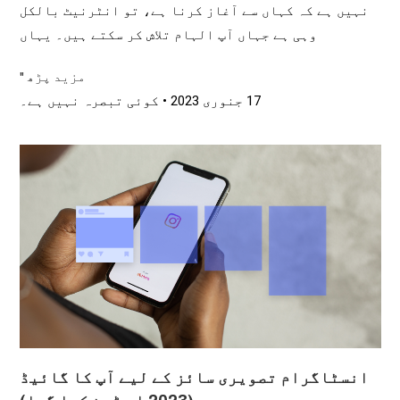
نہیں ہے کہ کہاں سے آغاز کرنا ہے، تو انٹرنیٹ بالکل
وہی ہے جہاں آپ الہام تلاش کر سکتے ہیں۔ یہاں
مزید پڑھ "
17 جنوری 2023
کوئی تبصرہ نہیں ہے۔
انسٹاگرام تصویری سائز کے لیے آپ کا گائیڈ