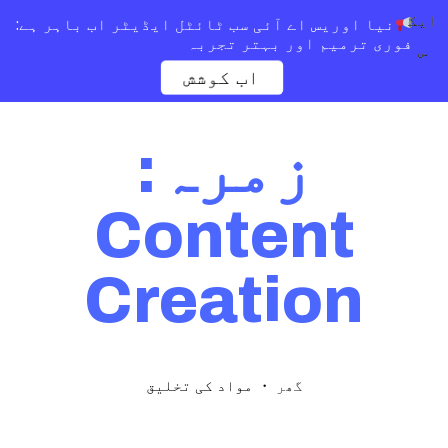
ایک
نیا اوریس اے آئی سب ٹائٹل ایڈیٹر اب باہر ہے:
فوری ترمیم اور بہتر تجربہ
س
اب کوشش
زمرہ:
Content
Creation
・
مواد کی تخلیق
گھر