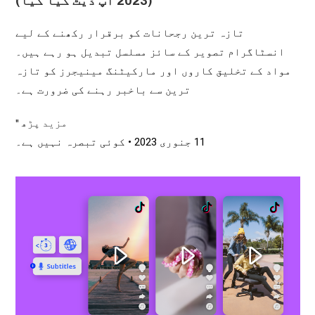
(2023 اپ ڈیٹ کیا گیا)
تازہ ترین رجحانات کو برقرار رکھنے کے لیے
انسٹاگرام تصویر کے سائز مسلسل تبدیل ہو رہے ہیں۔
مواد کے تخلیق کاروں اور مارکیٹنگ مینیجرز کو تازہ
ترین سے باخبر رہنے کی ضرورت ہے۔
مزید پڑھ "
11 جنوری 2023
کوئی تبصرہ نہیں ہے۔