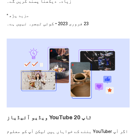
زیادہ دیکھنا پسند کریں گے۔
مزید پڑھ "
23 فروری 2023
کوئی تبصرہ نہیں ہے۔
ٹاپ 20 YouTube ویڈیو آئیڈیاز
اگر آپ YouTuber بننے کے خواہاں ہیں لیکن آپ کو معلوم