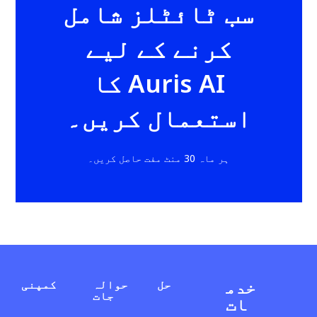
سب ٹائٹلز شامل
کرنے کے لیے
Auris AI کا
استعمال کریں۔
ہر ماہ 30 منٹ مفت حاصل کریں۔
خدم
حل
حوالہ
کمپنی
جات
ات