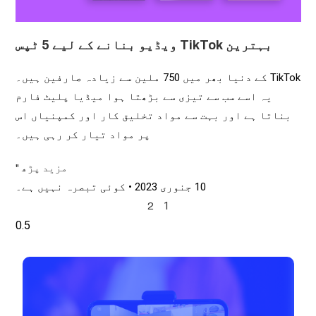
بہترین TikTok ویڈیو بنانے کے لیے 5 ٹپس
TikTok کے دنیا بھر میں 750 ملین سے زیادہ صارفین ہیں۔
یہ اسے سب سے تیزی سے بڑھتا ہوا میڈیا پلیٹ فارم
بناتا ہے اور بہت سے مواد تخلیق کار اور کمپنیاں اس
پر مواد تیار کر رہی ہیں۔
مزید پڑھ "
10 جنوری 2023
کوئی تبصرہ نہیں ہے۔
1
2