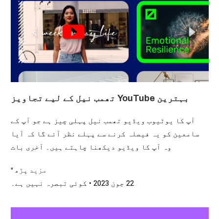
بہترین YouTube تھمب نیل کے لیے تجاویز
آپ کا یوٹیوب ویڈیو تھمب نیل پہلی چیز ہے جو آپ کے
سامعین کو یہ فیصلہ کرنے سے پہلے نظر آئے گا کہ آیا
وہ آپ کا ویڈیو دیکھنا چاہتے ہیں۔ آخری بات
مزید پڑھ "
22 جون 2023
کوئی تبصرہ نہیں ہے۔