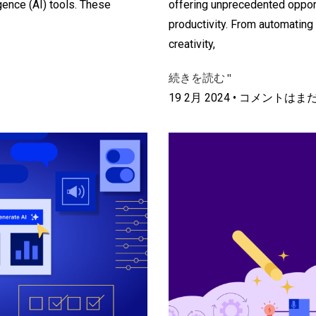
igence (AI) tools. These
offering unprecedented opportun
productivity. From automating 
creativity,
続きを読む "
19 2月 2024
コメントはま