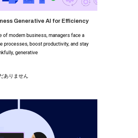
ss Generative AI for Efficiency
pe of modern business, managers face a
se processes, boost productivity, and stay
kfully, generative
だありません