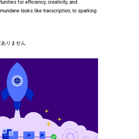
ities for efficiency, creativity, and
mundane tasks like transcription, to sparking
だありません