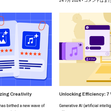
24 7月 2024
コメントはま
zing Creativity
Unlocking Efficiency: 7
 has birthed a new wave of
Generative AI (artificial intel