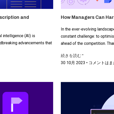
scription and
How Managers Can Harne
In the ever-evolving landsca
l intelligence (AI) is
constant challenge: to optimi
undbreaking advancements that
ahead of the competition. Than
続きを読む "
30 10月 2023
コメントはま