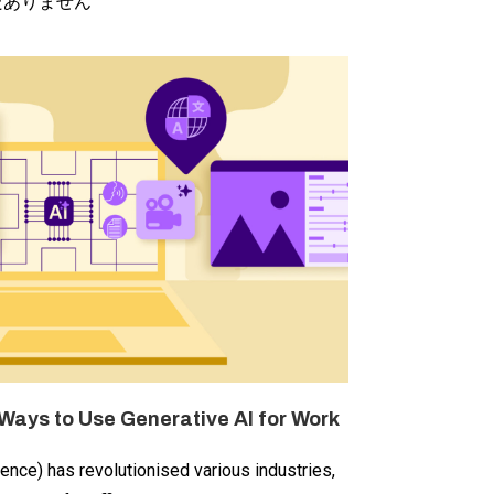
だありません
 Ways to Use Generative AI for Work
ligence) has revolutionised various industries,