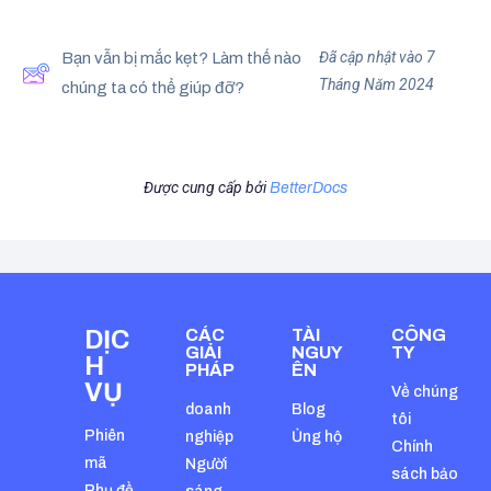
Đã cập nhật vào 7
Bạn vẫn bị mắc kẹt? Làm thế nào
Tháng Năm 2024
chúng ta có thể giúp đỡ?
Được cung cấp bởi
BetterDocs
DỊC
CÁC
TÀI
CÔNG
GIẢI
NGUY
TY
H
PHÁP
ÊN
VỤ
Về chúng
doanh
Blog
tôi
Phiên
nghiệp
Ủng hộ
Chính
mã
Người
sách bảo
Phụ đề