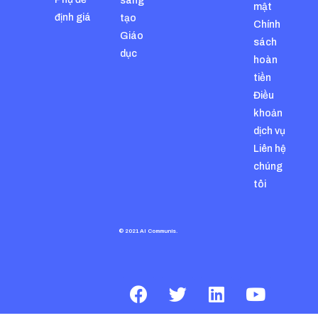
sáng
mật
định giá
tạo
Chính
Giáo
sách
dục
hoàn
tiền
Điều
khoản
dịch vụ
Liên hệ
chúng
tôi
© 2021 AI Communis.