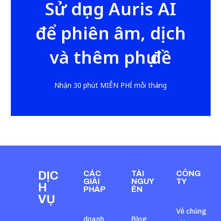
Sử dụng Auris AI
để phiên âm, dịch
và thêm phụ đề
Nhận 30 phút MIỄN PHÍ mỗi tháng
DỊC
CÁC
TÀI
CÔNG
GIẢI
NGUY
TY
H
PHÁP
ÊN
VỤ
Về chúng
doanh
Blog