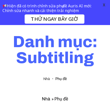
X
Hiện đã có trình chỉnh sửa phụ đề Auris AI mới:
Chỉnh sửa nhanh và cải thiện trải nghiệm
THỬ NGAY BÂY GIỜ
Danh mục:
Subtitling
・
Phụ đề
Nhà
»
Phụ đề
Nhà