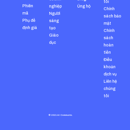
tôi
Phiên
nghiệp
Ủng hộ
Chính
mã
Người
sách bảo
Phụ đề
sáng
mật
định giá
tạo
Chính
Giáo
sách
dục
hoàn
tiền
Điều
khoản
dịch vụ
Liên hệ
chúng
tôi
© 2021 AI Communis.