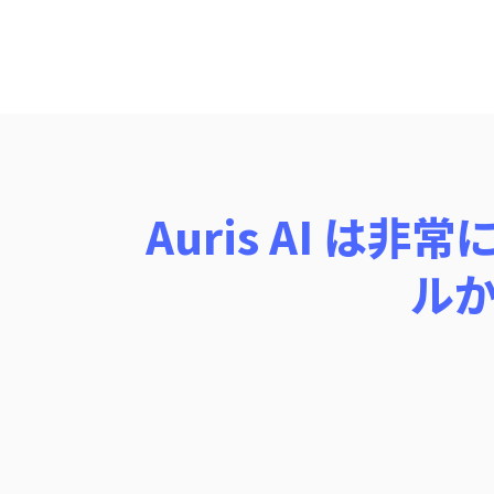
Auris AI 
ル