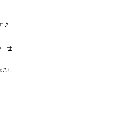
ログ
り、世
せまし