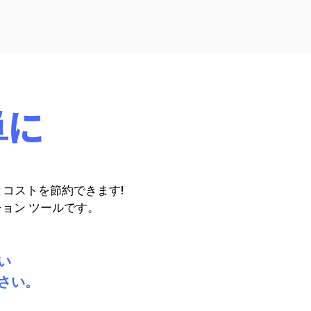
単に
コストを節約できます!
ション ツールです。
い
さい。