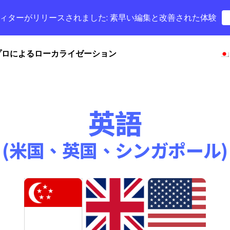
字幕エディターがリリースされました: 素早い編集と改善された体験
プロによるローカライゼーション
英語
(米国、英国、シンガポール)