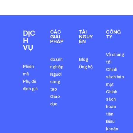
DỊC
CÁC
TÀI
CÔNG
GIẢI
NGUY
TY
H
PHÁP
ÊN
VỤ
Về chúng
doanh
Blog
tôi
Phiên
nghiệp
Ủng hộ
Chính
mã
Người
sách bảo
Phụ đề
sáng
mật
định giá
tạo
Chính
Giáo
sách
dục
hoàn
tiền
Điều
khoản