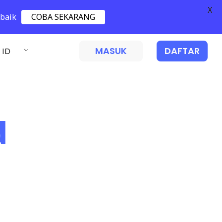
X
 baik
COBA SEKARANG
MASUK
DAFTAR
ID
d