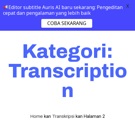
X
Editor subtitle Auris AI baru sekarang: Pengeditan
cepat dan pengalaman yang lebih baik
COBA SEKARANG
Kategori:
Transcriptio
n
kan
kan
Halaman 2
Home
Transkripsi