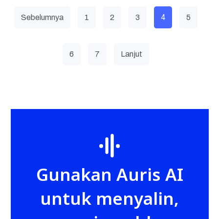
4
Sebelumnya
1
2
3
5
6
7
Lanjut
Gunakan Auris AI
untuk menyalin,