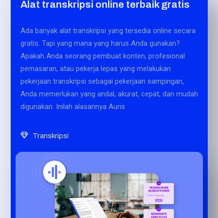
Alat transkripsi online terbaik gratis
Ada banyak alat transkripsi yang tersedia online secara
gratis. Tapi yang mana yang harus Anda gunakan?
Apakah Anda seorang pembuat konten, profesional
pemasaran, atau pekerja lepas yang melakukan
pekerjaan transkripsi sebagai pekerjaan sampingan,
Anda memerlukan yang andal, akurat, cepat, dan mudah
digunakan. Inilah alasannya Auris
Transkripsi