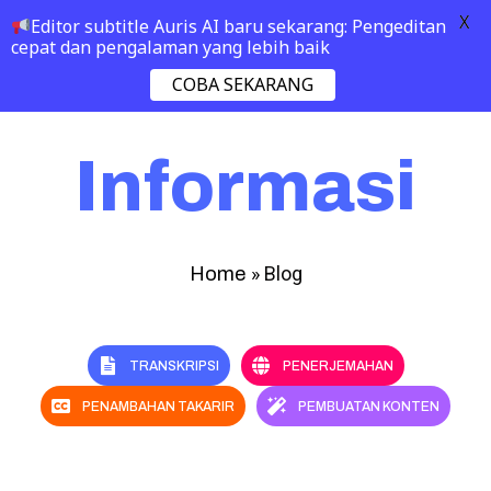
X
Editor subtitle Auris AI baru sekarang: Pengeditan
cepat dan pengalaman yang lebih baik
COBA SEKARANG
Informasi
»
Blog
Home
TRANSKRIPSI
PENERJEMAHAN
PENAMBAHAN TAKARIR
PEMBUATAN KONTEN