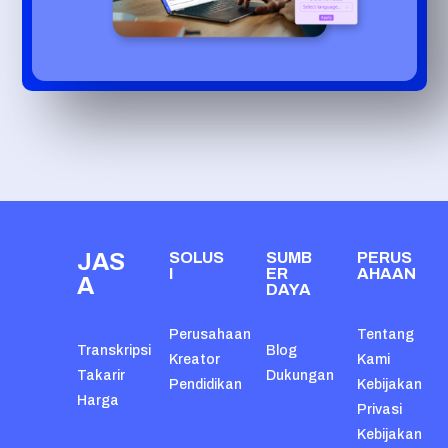
JAS
SOLUS
SUMB
PERUS
I
ER
AHAAN
A
DAYA
Perusahaan
Tentang
Transkripsi
Blog
Kreator
Kami
Takarir
Dukungan
Pendidikan
Kebijakan
Harga
Privasi
Kebijakan