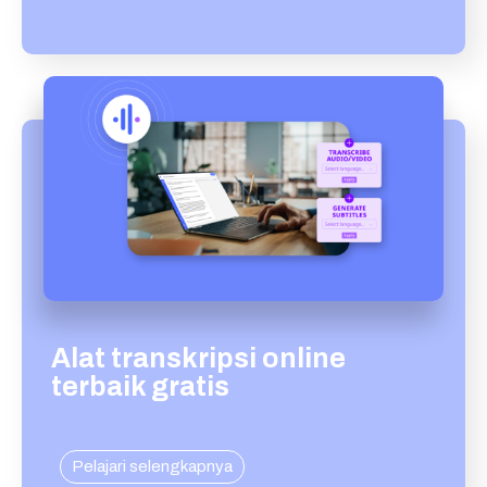
Alat transkripsi online
terbaik gratis
Pelajari selengkapnya