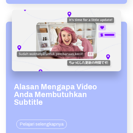
Alasan Mengapa Video
Anda Membutuhkan
Subtitle
Pelajari selengkapnya