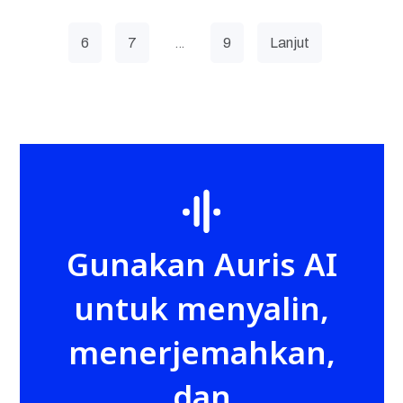
…
6
7
9
Lanjut
Gunakan Auris AI
untuk menyalin,
menerjemahkan,
dan