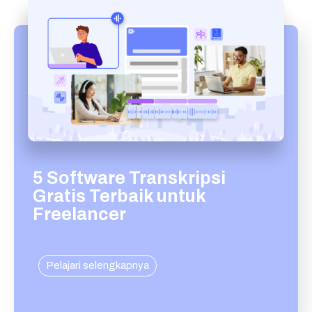
5 Software Transkripsi
Gratis Terbaik untuk
Freelancer
Pelajari selengkapnya