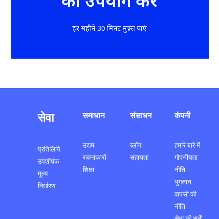
का उपयोग करें
हर महीने 30 मिनट मुफ़्त पाएं
सेवा
समाधान
संसाधन
कंपनी
उद्यम
ब्लॉग
हमारे बारे में
प्रतिलिपि
रचनाकारों
सहायता
गोपनीयता
उपशीर्षक
शिक्षा
नीति
मूल्य
भुगतान
निर्धारण
वापसी की
नीति
सेवा की शर्तें