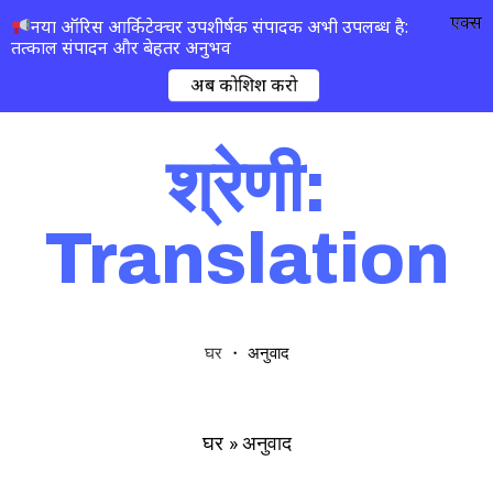
एक्स
नया ऑरिस आर्किटेक्चर उपशीर्षक संपादक अभी उपलब्ध है:
तत्काल संपादन और बेहतर अनुभव
अब कोशिश करो
श्रेणी:
Translation
・
अनुवाद
घर
»
अनुवाद
घर