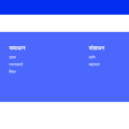
समाधान
संसाधन
उद्यम
ब्लॉग
रचनाकारों
सहायता
शिक्षा