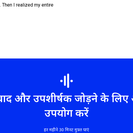
. Then I realized my entire
ुवाद और उपशीर्षक जोड़ने के ल
उपयोग करें
हर महीने 30 मिनट मुफ़्त पाएं