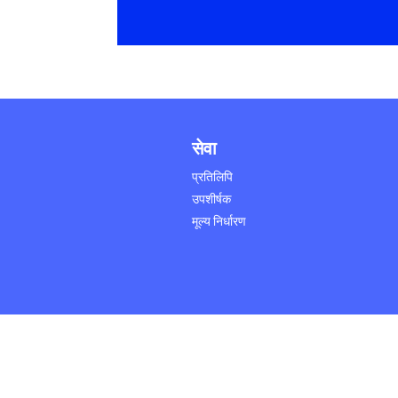
सेवा
प्रतिलिपि
उपशीर्षक
मूल्य निर्धारण
©2011 एआई कम्युनिस।