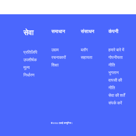
सेवा
समाधान
संसाधन
कंपनी
उद्यम
ब्लॉग
हमारे बारे में
प्रतिलिपि
रचनाकारों
सहायता
गोपनीयता
उपशीर्षक
शिक्षा
नीति
मूल्य
भुगतान
निर्धारण
वापसी की
नीति
सेवा की शर्तें
संपर्क करें
©2011 एआई कम्युनिस।