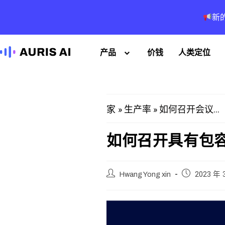
新
产品
价钱
人类定位
»
»
如何召开会议...
家
生产率
如何召开具有包
Hwang Yong xin
2023 年 