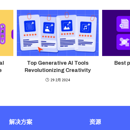
al
Top Generative AI Tools
Best 
e
Revolutionizing Creativity
29 2月 2024
解决方案
资源