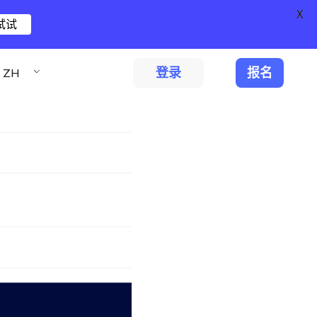
X
试试
登录
报名
ZH