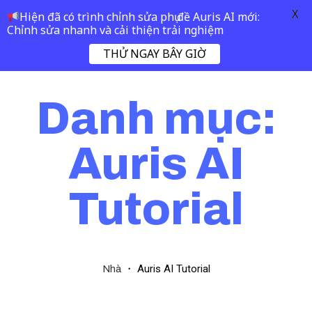
X
Hiện đã có trình chỉnh sửa phụ đề Auris AI mới:
Chỉnh sửa nhanh và cải thiện trải nghiệm
THỬ NGAY BÂY GIỜ
Danh mục:
Auris AI
Tutorial
・
Auris AI Tutorial
Nhà