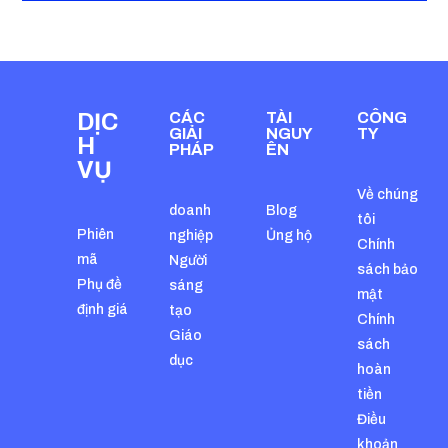
DỊC
CÁC
TÀI
CÔNG
GIẢI
NGUY
TY
H
PHÁP
ÊN
VỤ
Về chúng
doanh
Blog
tôi
Phiên
nghiệp
Ủng hộ
Chính
mã
Người
sách bảo
Phụ đề
sáng
mật
định giá
tạo
Chính
Giáo
sách
dục
hoàn
tiền
Điều
khoản