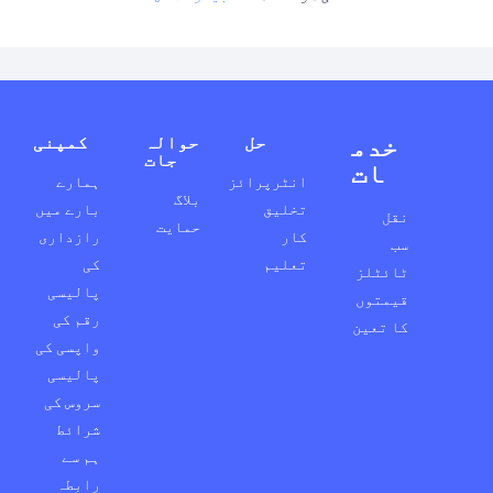
خدم
حل
حوالہ
کمپنی
جات
ات
انٹرپرائز
ہمارے
بلاگ
تخلیق
بارے میں
نقل
حمایت
کار
رازداری
سب
تعلیم
کی
ٹائٹلز
پالیسی
قیمتوں
رقم کی
کا تعین
واپسی کی
پالیسی
سروس کی
شرائط
ہم سے
رابطہ