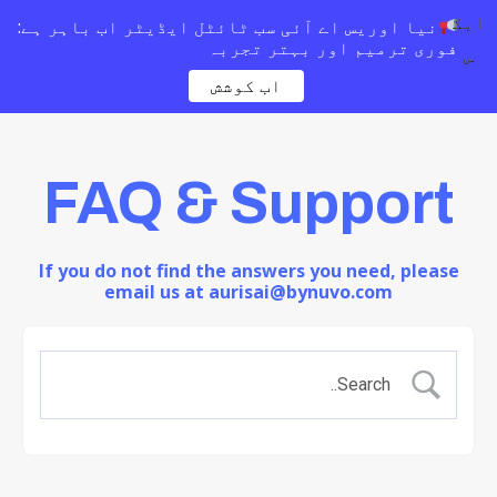
ایک
نیا اوریس اے آئی سب ٹائٹل ایڈیٹر اب باہر ہے:
فوری ترمیم اور بہتر تجربہ
س
اب کوشش
FAQ & Support
If you do not find the answers you need, please
email us at aurisai@bynuvo.com