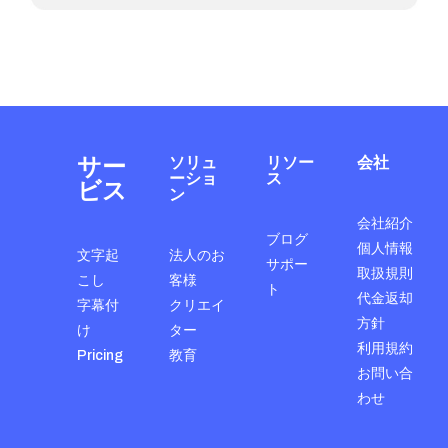
サー
ソリュ
リソー
会社
ーショ
ス
ビス
ン
会社紹介
ブログ
個人情報
文字起
法人のお
サポー
取扱規則
こし
客様
ト
代金返却
字幕付
クリエイ
方針
け
ター
利用規約
Pricing
教育
お問い合
わせ