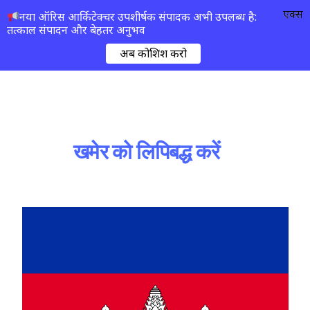
एक्स
नया ऑरिस आर्किटेक्चर उपशीर्षक संपादक अभी उपलब्ध है:
तत्काल संपादन और बेहतर अनुभव
अब कोशिश करो
खमेर को लिपिबद्ध करें