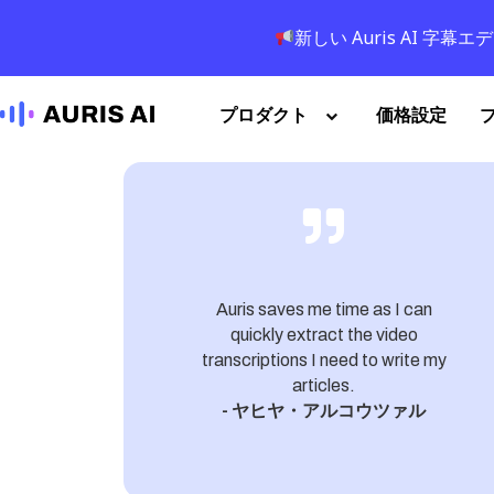
新しい Auris AI 
プロダクト
価格設定
imply
Auris saves me time as I can
which
quickly extract the video
se!
transcriptions I need to write my
ン
articles.
- ヤヒヤ・アルコウツァル