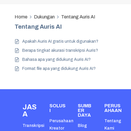
Home
Dukungan
Tentang Auris AI
Tentang Auris AI
Apakah Auris AI gratis untuk digunakan?
Berapa tingkat akurasi transkripsi Auris?
Bahasa apa yang didukung Auris AI?
Format file apa yang didukung Auris AI?
JAS
SOLUS
SUMB
PERUS
I
ER
AHAAN
A
DAYA
Perusahaan
Tentang
Transkripsi
Blog
Kreator
Kami