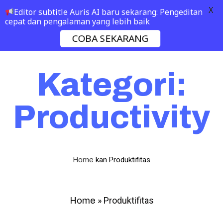
X
Editor subtitle Auris AI baru sekarang: Pengeditan
cepat dan pengalaman yang lebih baik
COBA SEKARANG
Kategori:
Productivity
kan
Produktifitas
Home
»
Produktifitas
Home