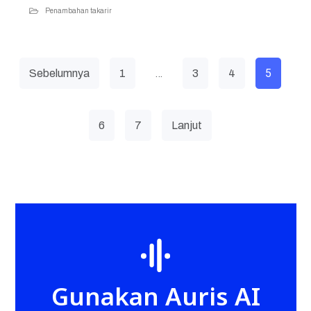
Penambahan takarir
…
5
Sebelumnya
1
3
4
6
7
Lanjut
Gunakan Auris AI