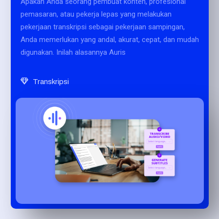
Apakah Anda seorang pembuat konten, profesional
pemasaran, atau pekerja lepas yang melakukan
pekerjaan transkripsi sebagai pekerjaan sampingan,
Anda memerlukan yang andal, akurat, cepat, dan mudah
digunakan. Inilah alasannya Auris
Transkripsi