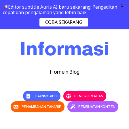
X
Editor subtitle Auris AI baru sekarang: Pengeditan
cepat dan pengalaman yang lebih baik
COBA SEKARANG
Informasi
»
Blog
Home
TRANSKRIPSI
PENERJEMAHAN
PENAMBAHAN TAKARIR
PEMBUATAN KONTEN