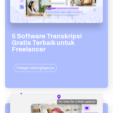
5 Software Transkripsi
Gratis Terbaik untuk
Freelancer
Pelajari selengkapnya