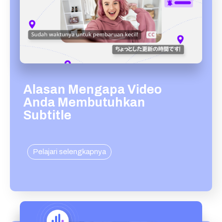
Alasan Mengapa Video
Anda Membutuhkan
Subtitle
Pelajari selengkapnya