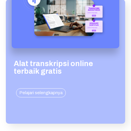
Alat transkripsi online
terbaik gratis
Pelajari selengkapnya