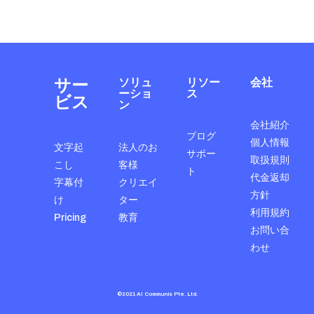
サー
ソリュ
リソー
会社
ーショ
ス
ビス
ン
会社紹介
ブログ
個人情報
文字起
法人のお
サポー
取扱規則
こし
客様
ト
代金返却
字幕付
クリエイ
方針
け
ター
利用規約
Pricing
教育
お問い合
わせ
©2021 AI Communis Pte. Ltd.