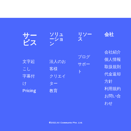
サー
ソリュ
リソー
会社
ーショ
ス
ビス
ン
会社紹介
ブログ
個人情報
文字起
法人のお
サポー
取扱規則
こし
客様
ト
代金返却
字幕付
クリエイ
方針
け
ター
利用規約
Pricing
教育
お問い合
わせ
©2021 AI Communis Pte. Ltd.