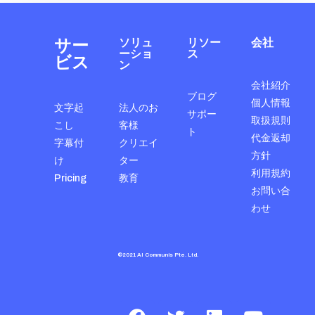
サー
ソリュ
リソー
会社
ーショ
ス
ビス
ン
会社紹介
ブログ
個人情報
文字起
法人のお
サポー
取扱規則
こし
客様
ト
代金返却
字幕付
クリエイ
方針
け
ター
利用規約
Pricing
教育
お問い合
わせ
©2021 AI Communis Pte. Ltd.